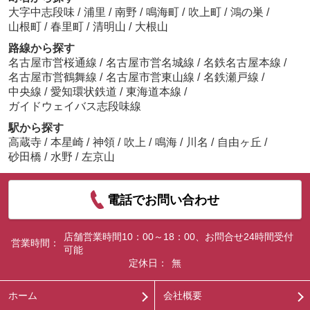
大字中志段味
/
浦里
/
南野
/
鳴海町
/
吹上町
/
鴻の巣
/
山根町
/
春里町
/
清明山
/
大根山
路線から探す
名古屋市営桜通線
/
名古屋市営名城線
/
名鉄名古屋本線
/
名古屋市営鶴舞線
/
名古屋市営東山線
/
名鉄瀬戸線
/
中央線
/
愛知環状鉄道
/
東海道本線
/
ガイドウェイバス志段味線
駅から探す
高蔵寺
/
本星崎
/
神領
/
吹上
/
鳴海
/
川名
/
自由ヶ丘
/
砂田橋
/
水野
/
左京山
電話でお問い合わせ
店舗営業時間10：00～18：00、お問合せ24時間受付
営業時間：
可能
定休日：
無
ホーム
会社概要