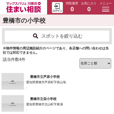
閲覧履歴
お気に入り
メニュー
0
0
豊橋市の小学校
スポットを絞り込む
※物件情報の周辺施設紹介のページであり、各店舗への問い合わせは当
社では対応できません。
該当件数
4
件
豊橋市立芦原小学校
愛知県豊橋市芦原町字嵩山地
-
豊橋市立栄小学校
愛知県豊橋市北山町字東浦
-