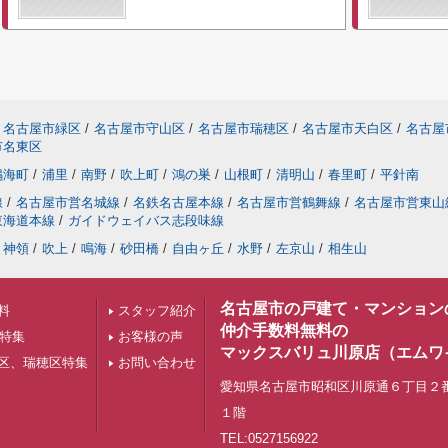
名古屋市緑区
/
名古屋市守山区
/
名古屋市瑞穂区
/
名古屋市天白区
/
名古屋
市名東区
鳴海町
/
浦里
/
南野
/
吹上町
/
鴻の巣
/
山根町
/
清明山
/
春里町
/
平針南
線
/
名古屋市営名城線
/
名鉄名古屋本線
/
名古屋市営鶴舞線
/
名古屋市営東山
東海道本線
/
ガイドウェイバス志段味線
神領
/
吹上
/
鳴海
/
砂田橋
/
自由ヶ丘
/
水野
/
左京山
/
相生山
名古屋市の戸建て・マンション
料
スタッフ紹介
仲介手数料無料の
下特集
お客様の声
マックスバリュ川原店（エムワ
区、瑞穂区特集
お問い合わせ
愛知県名古屋市昭和区川原通６丁目２
１階
TEL:0527156922