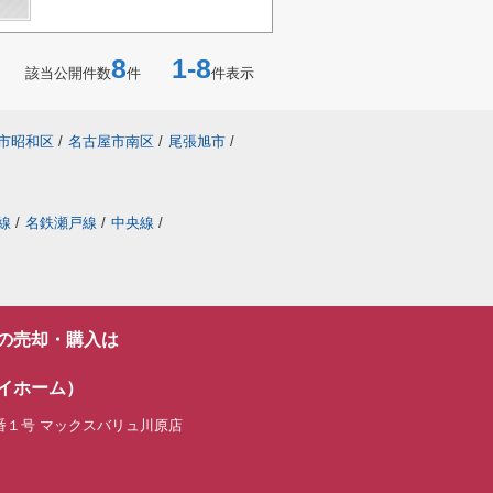
8
1-8
該当公開件数
件
件表示
市昭和区
/
名古屋市南区
/
尾張旭市
/
線
/
名鉄瀬戸線
/
中央線
/
の売却・購入は
イホーム）
番１号 マックスバリュ川原店