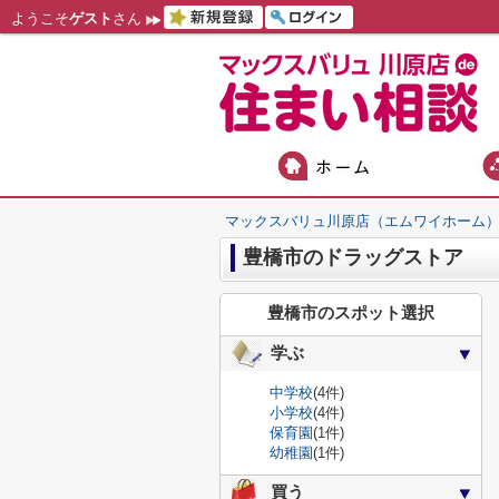
ようこそ
ゲスト
さん
マックスバリュ川原店（エムワイホーム
豊橋市のドラッグストア
豊橋市のスポット選択
学ぶ
中学校
(4件)
小学校
(4件)
保育園
(1件)
幼稚園
(1件)
買う