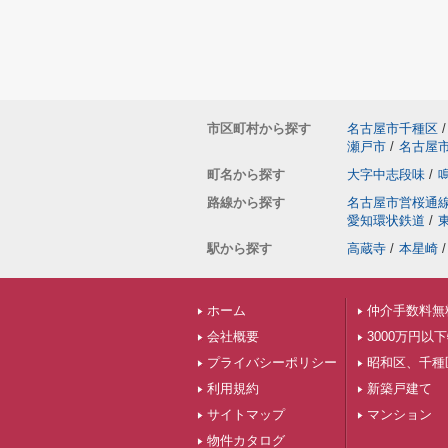
市区町村から探す
名古屋市千種区
/
瀬戸市
/
名古屋
町名から探す
大字中志段味
/
路線から探す
名古屋市営桜通
愛知環状鉄道
/
駅から探す
高蔵寺
/
本星崎
/
ホーム
仲介手数料無
会社概要
3000万円以
プライバシーポリシー
昭和区、千種
利用規約
新築戸建て
サイトマップ
マンション
物件カタログ