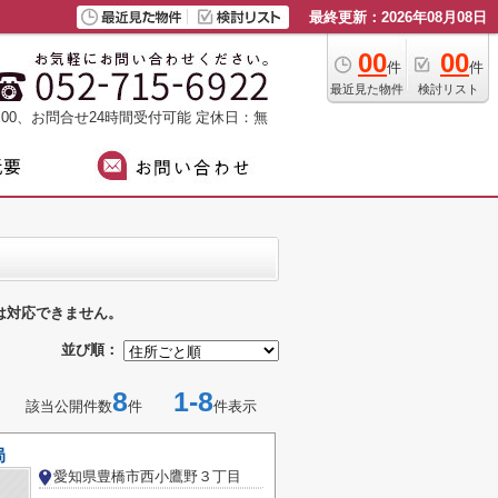
最終更新：2026年08月08日
00
00
件
件
最近見た物件
検討リスト
：00、お問合せ24時間受付可能
定休日：無
は対応できません。
並び順：
8
1-8
該当公開件数
件
件表示
局
愛知県豊橋市西小鷹野３丁目