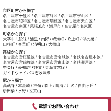
市区町村から探す
名古屋市千種区
/
名古屋市緑区
/
名古屋市守山区
/
名古屋市昭和区
/
名古屋市瑞穂区
/
名古屋市天白区
/
名古屋市南区
/
尾張旭市
/
瀬戸市
/
名古屋市名東区
町名から探す
大字中志段味
/
浦里
/
南野
/
鳴海町
/
吹上町
/
鴻の巣
/
山根町
/
春里町
/
清明山
/
大根山
路線から探す
名古屋市営桜通線
/
名古屋市営名城線
/
名鉄名古屋本線
/
名古屋市営鶴舞線
/
名古屋市営東山線
/
名鉄瀬戸線
/
中央線
/
愛知環状鉄道
/
東海道本線
/
ガイドウェイバス志段味線
駅から探す
高蔵寺
/
本星崎
/
神領
/
吹上
/
鳴海
/
川名
/
自由ヶ丘
/
砂田橋
/
水野
/
左京山
電話でお問い合わせ