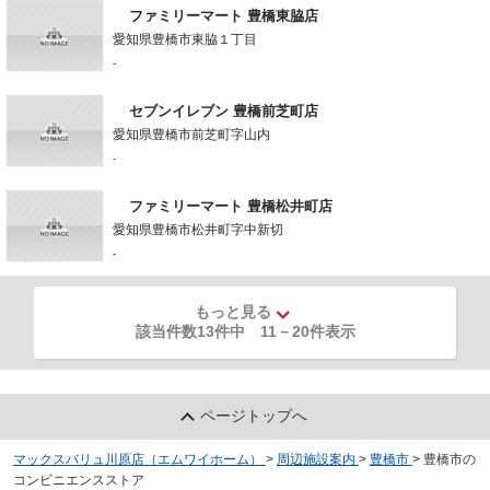
ファミリーマート 豊橋東脇店
愛知県豊橋市東脇１丁目
-
セブンイレブン 豊橋前芝町店
愛知県豊橋市前芝町字山内
-
ファミリーマート 豊橋松井町店
愛知県豊橋市松井町字中新切
-
もっと見る
該当件数13件中
11
－
20
件表示
ページトップへ
マックスバリュ川原店（エムワイホーム）
>
周辺施設案内
>
豊橋市
>
豊橋市の
コンビニエンスストア