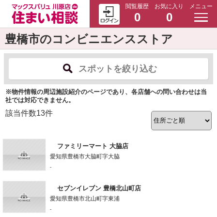
閲覧履歴
お気に入り
メニュー
0
0
豊橋市のコンビニエンスストア
スポットを絞り込む
※物件情報の周辺施設紹介のページであり、各店舗への問い合わせは当
社では対応できません。
該当件数
13
件
ファミリーマート 大脇店
愛知県豊橋市大脇町字大脇
-
セブンイレブン 豊橋北山町店
愛知県豊橋市北山町字東浦
-