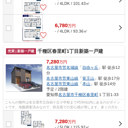
- / 4LDK / 101.43㎡
6,780
万
円
- / 4LDK / 93.36㎡
千種区春里町1丁目新築一戸建
売買 | 新築一戸建
7,280
万円
名古屋市営名城線
「
自由ヶ丘
」駅 徒歩12
分
名古屋市営東山線
「
覚王山
」駅 徒歩17分
名古屋市営東山線
「
本山
」駅 徒歩14分
予定 / 2階建
愛知県
名古屋市千種区
春里町
１丁目1-33
こちらの物件は名古屋市立自由ケ丘小学校まで453m以内にあるのがポイン
トです。地盤調査済みなので、防災面での安心感が増します。多くの方から
こだわり条件でいただく新築戸建ての物...
7,280
万
円
- / 5LDK / 115.92㎡