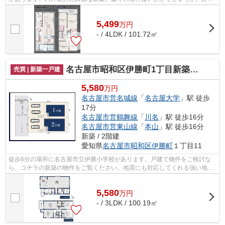
件の揃った前面道路6m以上の物件をお薦...
5,499
万
円
- / 4LDK / 101.72㎡
名古屋市昭和区伊勝町1丁目新築戸建
売買 | 新築一戸建
5,580
万円
名古屋市営名城線
「
名古屋大学
」駅 徒歩
17分
名古屋市営鶴舞線
「
川名
」駅 徒歩16分
名古屋市営東山線
「
本山
」駅 徒歩16分
新築 / 2階建
愛知県
名古屋市昭和区
伊勝町
１丁目11
徒歩6分の場所に名古屋市立伊勝小学校があります。戸建て物件をご検討な
ら、コチラの新築の物件をご覧ください。地震にも対応してくれる強い地盤
の物件は安心感があります。前面道路6m...
5,580
万
円
- / 3LDK / 100.19㎡