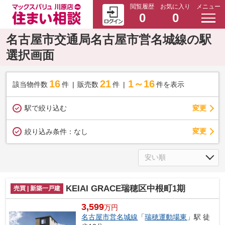
閲覧履歴
お気に入り
メニュー
0
0
名古屋市交通局名古屋市営名城線の駅
選択画面
16
21
1～16
該当物件数
件
販売数
件
件を表示
駅で絞り込む
変更
変更
絞り込み条件：
なし
KEIAI GRACE瑞穂区中根町1期
売買 | 新築一戸建
3,599
万円
名古屋市営名城線
「
瑞穂運動場東
」駅 徒