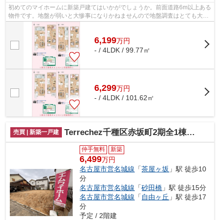
初めてのマイホームに新築戸建てはいかがでしょうか。前面道路6m以上ある
物件です。地盤が弱いと大惨事になりかねませんので地盤調査はとても大切
です。
6,199
万
円
- / 4LDK / 99.77㎡
6,299
万
円
- / 4LDK / 101.62㎡
Terrechez千種区赤坂町2期全1棟【仲介手数料無料 上野小 若水中】
売買 | 新築一戸建
仲手無料
新築
6,499
万円
名古屋市営名城線
「
茶屋ヶ坂
」駅 徒歩10
分
名古屋市営名城線
「
砂田橋
」駅 徒歩15分
名古屋市営名城線
「
自由ヶ丘
」駅 徒歩17
分
予定 / 2階建