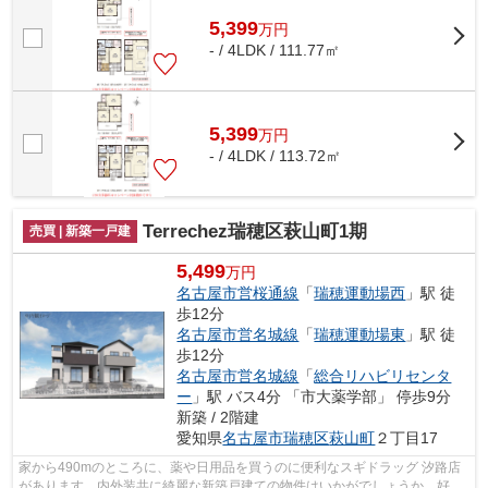
5,399
万
円
- / 4LDK / 111.77㎡
5,399
万
円
- / 4LDK / 113.72㎡
Terrechez瑞穂区萩山町1期
売買 | 新築一戸建
5,499
万円
名古屋市営桜通線
「
瑞穂運動場西
」駅 徒
歩12分
名古屋市営名城線
「
瑞穂運動場東
」駅 徒
歩12分
名古屋市営名城線
「
総合リハビリセンタ
ー
」駅 バス4分 「市大薬学部」 停歩9分
新築 / 2階建
愛知県
名古屋市瑞穂区
萩山町
２丁目17
家から490mのところに、薬や日用品を買うのに便利なスギドラッグ 汐路店
があります。内外装共に綺麗な新築戸建ての物件はいかがでしょうか。好条