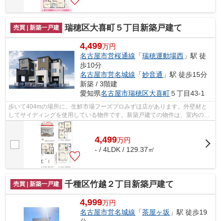
瑞穂区大喜町５丁目新築戸建て
売買 | 新築一戸建
4,499
万円
名古屋市営桜通線
「
瑞穂運動場西
」駅 徒
歩10分
名古屋市営名城線
「
妙音通
」駅 徒歩15分
新築 / 3階建
愛知県
名古屋市瑞穂区
大喜町
５丁目43-1
歩いて404mの場所に、生鮮市場フーズプロみずほ店があります。外壁材と
してサイディングを使用している物件です。新築戸建ての物件は、室内のレ
イアウトも自分好みに変更可能です。
4,499
万
円
- / 4LDK / 129.37㎡
千種区竹越２丁目新築戸建て
売買 | 新築一戸建
4,999
万円
名古屋市営名城線
「
茶屋ヶ坂
」駅 徒歩19