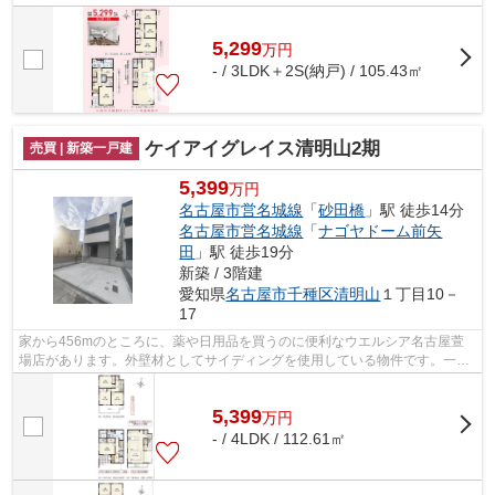
5,299
万
円
- / 3LDK＋2S(納戸) / 105.43㎡
ケイアイグレイス清明山2期
売買 | 新築一戸建
5,399
万円
名古屋市営名城線
「
砂田橋
」駅 徒歩14分
名古屋市営名城線
「
ナゴヤドーム前矢
田
」駅 徒歩19分
新築 / 3階建
愛知県
名古屋市千種区
清明山
１丁目10－
17
家から456mのところに、薬や日用品を買うのに便利なウエルシア名古屋萱
場店があります。外壁材としてサイディングを使用している物件です。一生
に一度のマイホーム探しは、ぜひ新築戸...
5,399
万
円
- / 4LDK / 112.61㎡