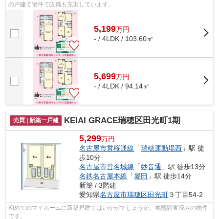
の戸建て物件で設備も充実しています。
5,199
万
円
- / 4LDK / 103.60㎡
5,699
万
円
- / 4LDK / 94.14㎡
KEIAI GRACE瑞穂区田光町1期
売買 | 新築一戸建
5,299
万円
名古屋市営桜通線
「
瑞穂運動場西
」駅 徒
歩10分
名古屋市営名城線
「
妙音通
」駅 徒歩13分
名鉄名古屋本線
「
堀田
」駅 徒歩14分
新築 / 3階建
愛知県
名古屋市瑞穂区
田光町
３丁目54-2
初めてのマイホームに新築戸建てはいかがでしょうか。地盤調査済みの物件
です。