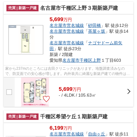
名古屋市千種区上野３期新築戸建
売買 | 新築一戸建
5,699
万円
名古屋市営名城線
「
砂田橋
」駅 徒歩12分
名古屋市営名城線
「
茶屋ヶ坂
」駅 徒歩14
分
名古屋市営名城線
「
ナゴヤドーム前矢
田
」駅 徒歩23分
新築 / 2階建
愛知県
名古屋市千種区
上野
１丁目603
家から237mのところには吉田クリニックがあります。地盤調査済みなの
で、防災面での安心感が増します。内外装共に綺麗な新築戸建ての物件はい
かがでしょうか。
5,699
万
円
- / 4LDK / 105.63㎡
千種区希望ケ丘１期新築戸建
売買 | 新築一戸建
6,199
万円
名古屋市営名城線
「
自由ヶ丘
」駅 徒歩11