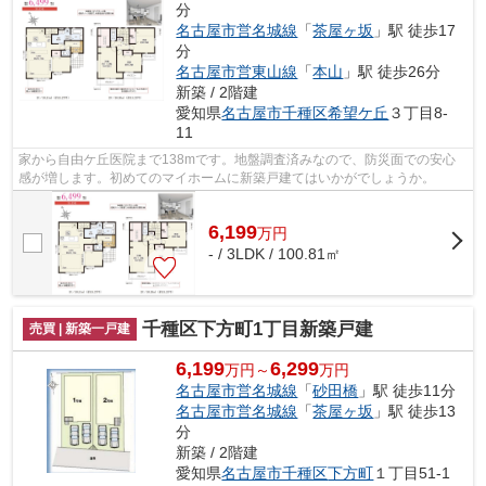
分
名古屋市営名城線
「
茶屋ヶ坂
」駅 徒歩17
分
名古屋市営東山線
「
本山
」駅 徒歩26分
新築 / 2階建
愛知県
名古屋市千種区
希望ケ丘
３丁目8-
11
家から自由ケ丘医院まで138mです。地盤調査済みなので、防災面での安心
感が増します。初めてのマイホームに新築戸建てはいかがでしょうか。
6,199
万
円
- / 3LDK / 100.81㎡
千種区下方町1丁目新築戸建
売買 | 新築一戸建
6,199
6,299
万円～
万円
名古屋市営名城線
「
砂田橋
」駅 徒歩11分
名古屋市営名城線
「
茶屋ヶ坂
」駅 徒歩13
分
新築 / 2階建
愛知県
名古屋市千種区
下方町
１丁目51-1