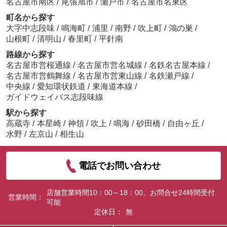
名古屋市南区
/
尾張旭市
/
瀬戸市
/
名古屋市名東区
町名から探す
大字中志段味
/
鳴海町
/
浦里
/
南野
/
吹上町
/
鴻の巣
/
山根町
/
清明山
/
春里町
/
平針南
路線から探す
名古屋市営桜通線
/
名古屋市営名城線
/
名鉄名古屋本線
/
名古屋市営鶴舞線
/
名古屋市営東山線
/
名鉄瀬戸線
/
中央線
/
愛知環状鉄道
/
東海道本線
/
ガイドウェイバス志段味線
駅から探す
高蔵寺
/
本星崎
/
神領
/
吹上
/
鳴海
/
砂田橋
/
自由ヶ丘
/
水野
/
左京山
/
相生山
電話でお問い合わせ
店舗営業時間10：00～18：00、お問合せ24時間受付
営業時間：
可能
定休日：
無