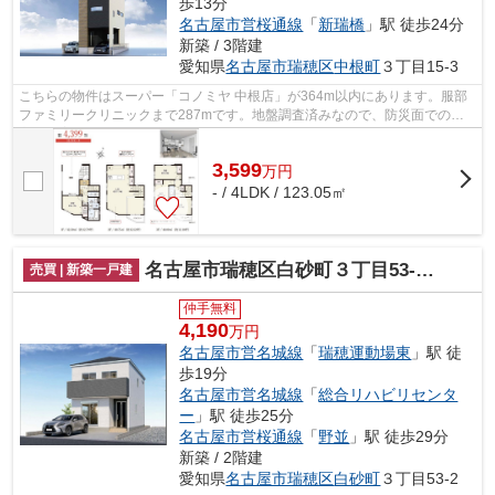
歩13分
名古屋市営桜通線
「
新瑞橋
」駅 徒歩24分
新築 / 3階建
愛知県
名古屋市瑞穂区
中根町
３丁目15-3
こちらの物件はスーパー「コノミヤ 中根店」が364m以内にあります。服部
ファミリークリニックまで287mです。地盤調査済みなので、防災面での安
心感が増します。夢のマイホームは思い切...
3,599
万
円
- / 4LDK / 123.05㎡
名古屋市瑞穂区白砂町３丁目53-2新築戸建て
売買 | 新築一戸建
仲手無料
4,190
万円
名古屋市営名城線
「
瑞穂運動場東
」駅 徒
歩19分
名古屋市営名城線
「
総合リハビリセンタ
ー
」駅 徒歩25分
名古屋市営桜通線
「
野並
」駅 徒歩29分
新築 / 2階建
愛知県
名古屋市瑞穂区
白砂町
３丁目53-2