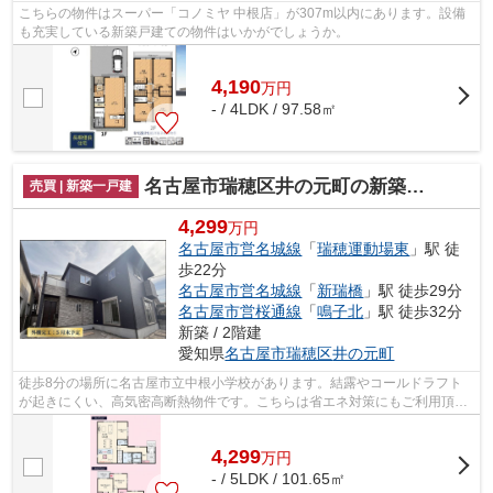
こちらの物件はスーパー「コノミヤ 中根店」が307m以内にあります。設備
も充実している新築戸建ての物件はいかがでしょうか。
4,190
万
円
- / 4LDK / 97.58㎡
名古屋市瑞穂区井の元町の新築一戸建
売買 | 新築一戸建
4,299
万円
名古屋市営名城線
「
瑞穂運動場東
」駅 徒
歩22分
名古屋市営名城線
「
新瑞橋
」駅 徒歩29分
名古屋市営桜通線
「
鳴子北
」駅 徒歩32分
新築 / 2階建
愛知県
名古屋市瑞穂区
井の元町
徒歩8分の場所に名古屋市立中根小学校があります。結露やコールドラフト
が起きにくい、高気密高断熱物件です。こちらは省エネ対策にもご利用頂け
ます。前面道路6m以上は確保しているの...
4,299
万
円
- / 5LDK / 101.65㎡