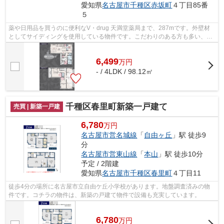
愛知県
名古屋市千種区
赤坂町
４丁目85番
５
薬や日用品を買うのに便利なV・drug 天満堂薬局まで、287mです。外壁材
としてサイディングを使用している物件です。こだわりのある方も多い、新
築の戸建て物件となっております。こち...
6,499
万
円
- / 4LDK / 98.12㎡
千種区春里町新築一戸建て
売買 | 新築一戸建
6,780
万円
名古屋市営名城線
「
自由ヶ丘
」駅 徒歩9
分
名古屋市営東山線
「
本山
」駅 徒歩10分
予定 / 2階建
愛知県
名古屋市千種区
春里町
４丁目11
徒歩4分の場所に名古屋市立自由ケ丘小学校があります。地盤調査済みの物
件です。コチラの物件は、新築の戸建て物件で設備も充実しています。
6,780
万
円