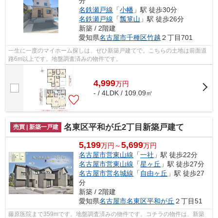
分
名鉄瀬戸線
「
小幡
」駅 徒歩30分
名鉄瀬戸線
「
瓢箪山
」駅 徒歩26分
新築 / 2階建
愛知県
名古屋市千種区
竹越
２丁目701
一生に一度のマイホーム探しは、ぜひ新築戸建てで。こちらの土地は前面道
路6m以上です。地盤調査済みの物件です。
4,999
万
円
- / 4LDK / 109.09㎡
名東区平和が丘2丁目新築戸建て
売買 | 新築一戸建
5,199
5,699
万円～
万円
名古屋市営東山線
「
一社
」駅 徒歩22分
名古屋市営東山線
「
星ヶ丘
」駅 徒歩27分
名古屋市営名城線
「
自由ヶ丘
」駅 徒歩27
分
新築 / 2階建
愛知県
名古屋市名東区
平和が丘
２丁目51
藤原医院まで359mです。地盤調査済みの物件です。コチラの物件は、新築