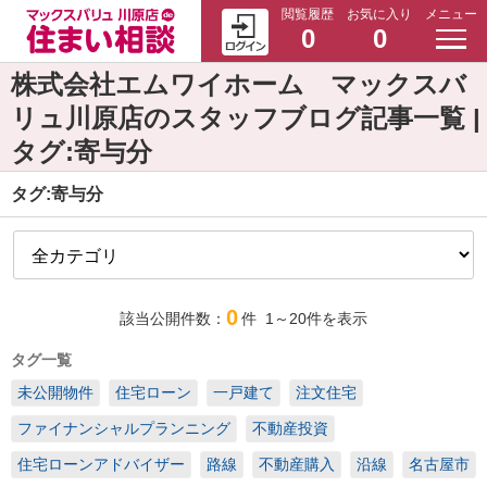
閲覧履歴
お気に入り
メニュー
0
0
株式会社エムワイホーム マックスバ
リュ川原店のスタッフブログ記事一覧 |
タグ:寄与分
タグ:寄与分
0
該当公開件数：
件
1～20
件を表示
タグ一覧
未公開物件
住宅ローン
一戸建て
注文住宅
ファイナンシャルプランニング
不動産投資
住宅ローンアドバイザー
路線
不動産購入
沿線
名古屋市