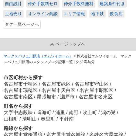
自由設計
仲介手数料ゼロ
仲介手数料無料
建築条件付き
土地売り
オンライン商談
エリア情報
地下鉄
飲食店
タグ一覧ページへ
ページトップへ
マックスバリュ川原店（エムワイホーム）
>
株式会社エムワイホーム マック
スバリュ川原店のスタッフブログ記事一覧 | タグ:寄与分
市区町村から探す
名古屋市千種区
/
名古屋市緑区
/
名古屋市守山区
/
名古屋市瑞穂区
/
名古屋市天白区
/
名古屋市昭和区
/
名古屋市南区
/
尾張旭市
/
瀬戸市
/
名古屋市名東区
町名から探す
大字中志段味
/
鳴海町
/
浦里
/
南野
/
吹上町
/
鴻の巣
/
山根町
/
清明山
/
春里町
/
平針南
路線から探す
名古屋市営桜通線
/
名古屋市営名城線
/
名鉄名古屋本線
/