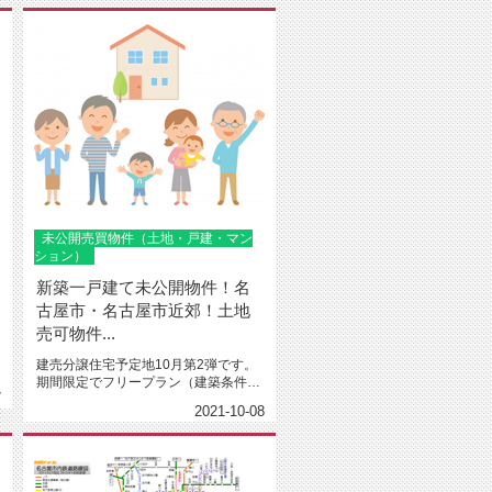
未公開売買物件（土地・戸建・マン
ション）
新築一戸建て未公開物件！名
古屋市・名古屋市近郊！土地
売可物件...
建売分譲住宅予定地10月第2弾です。
期間限定でフリープラン（建築条件付
7
き）にて設計可能（予算は限られ...
2021-10-08