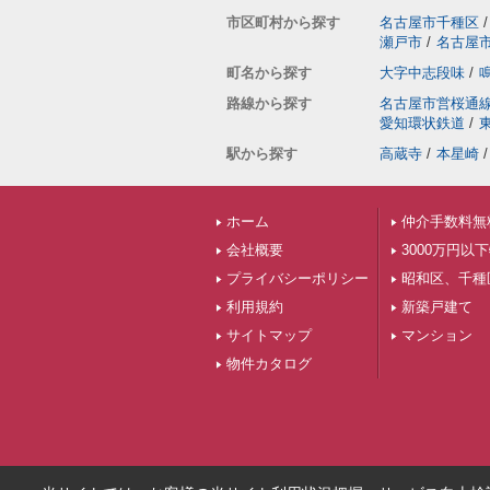
市区町村から探す
名古屋市千種区
/
瀬戸市
/
名古屋
町名から探す
大字中志段味
/
路線から探す
名古屋市営桜通
愛知環状鉄道
/
駅から探す
高蔵寺
/
本星崎
/
ホーム
仲介手数料無
会社概要
3000万円以
プライバシーポリシー
昭和区、千種
利用規約
新築戸建て
サイトマップ
マンション
物件カタログ