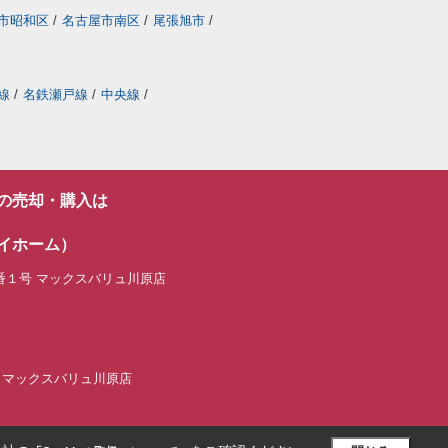
市昭和区
/
名古屋市南区
/
尾張旭市
/
線
/
名鉄瀬戸線
/
中央線
/
の売却・購入は
イホーム）
番１号 マックスバリュ川原店
ーム マックスバリュ川原店