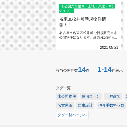
未公開売買物件（土地・戸建・マン
ション）
名東区松井町新規物件情
報！！
名古屋市名東区松井町で新規販売※未
公開物件になります。建売分譲住宅予
定地ですが、6月中であれば自由設...
2021-05-21
14
1-14
該当公開件数
件
件表示
タグ一覧
未公開物件
住宅ローン
一戸建て
名古屋市
自由設計
仲介手数料ゼロ
タグ一覧ページへ