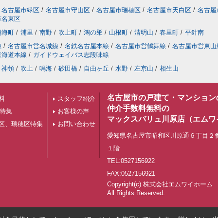
名古屋市緑区
/
名古屋市守山区
/
名古屋市瑞穂区
/
名古屋市天白区
/
名古屋
市名東区
鳴海町
/
浦里
/
南野
/
吹上町
/
鴻の巣
/
山根町
/
清明山
/
春里町
/
平針南
線
/
名古屋市営名城線
/
名鉄名古屋本線
/
名古屋市営鶴舞線
/
名古屋市営東山
東海道本線
/
ガイドウェイバス志段味線
神領
/
吹上
/
鳴海
/
砂田橋
/
自由ヶ丘
/
水野
/
左京山
/
相生山
名古屋市の戸建て・マンション
料
スタッフ紹介
仲介手数料無料の
下特集
お客様の声
マックスバリュ川原店（エムワ
区、瑞穂区特集
お問い合わせ
愛知県名古屋市昭和区川原通６丁目２
１階
TEL:0527156922
FAX:0527156921
Copyright(c) 株式会社エムワイホ
All Rights Reserved.