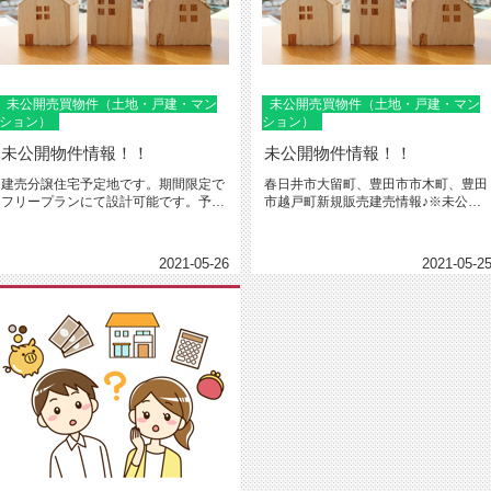
未公開売買物件（土地・戸建・マン
未公開売買物件（土地・戸建・マン
ション）
ション）
未公開物件情報！！
未公開物件情報！！
建売分譲住宅予定地です。期間限定で
春日井市大留町、豊田市市木町、豊田
フリープランにて設計可能です。予算
市越戸町新規販売建売情報♪※未公開
は限られているが注文住宅を建てた...
物件になります。土地売りも可能で...
2021-05-26
2021-05-2