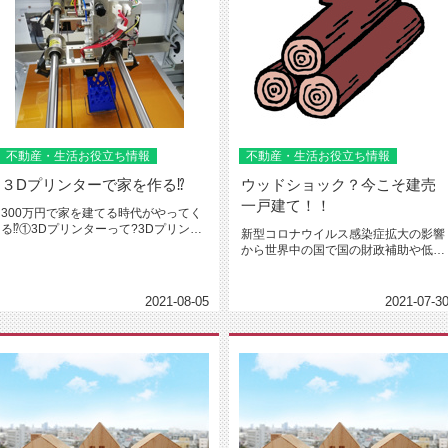
不動産・生活お役立ち情報
不動産・生活お役立ち情報
３Dプリンターで家を作る⁉
ウッドショック？今こそ建売
一戸建て！！
300万円で家を建てる時代がやってく
る⁉①3Dプリンターって?3Dプリンタ
新型コロナウイルス感染症拡大の影響
ーとは3次元のデータをもと...
から世界中の国で国の財政補助や低金
利政策が取られました。そして、コ...
2021-08-05
2021-07-3