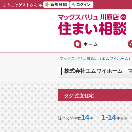
ようこそ
ゲスト
さん
マックスバリュ川原店（エムワイホーム
株式会社エムワイホーム マ
タグ:注文住宅
14
1-14
該当公開件数
件
件表示