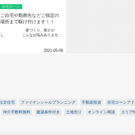
住宅ローン
ご自宅や勤務先などご指定の
場所まで駆け付けます！！
家づくり、家さが
し こんなお悩みありません
か？✔まだ家造り、家探しを始めたば
か...
2021-05-08
注文住宅
ファイナンシャルプランニング
不動産投資
住宅ローンアド
仲介手数料無料
建築条件付き
土地売り
オンライン商談
エリア