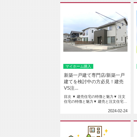
マイホーム購入
新築一戸建て専門店/新築一戸
建てを検討中の方必見！建売
VS注...
目次 ▼ 建売住宅の特徴と魅力▼ 注文
住宅の特徴と魅力▼ 建売と注文住宅の
比較ポイント（価格、間...
2024-02-24