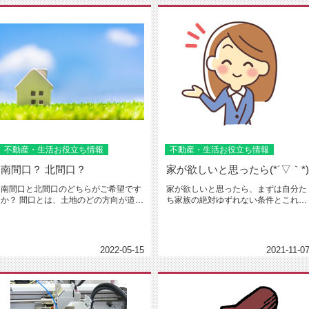
不動産・生活お役立ち情報
不動産・生活お役立ち情報
南間口？ 北間口？
家が欲しいと思ったら(*´▽｀*)
南間口と北間口のどちらがご希望です
家が欲しいと思ったら、まずは自分た
か？ 間口とは、土地のどの方向が道路
ち家族の絶対ゆずれない条件とこれだ
に面しているかという事です。...
けは嫌だという条件を話し合って出...
2022-05-15
2021-11-0