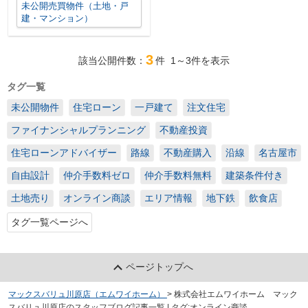
未公開売買物件（土地・戸
建・マンション）
3
該当公開件数：
件
1～3
件を表示
タグ一覧
未公開物件
住宅ローン
一戸建て
注文住宅
ファイナンシャルプランニング
不動産投資
住宅ローンアドバイザー
路線
不動産購入
沿線
名古屋市
自由設計
仲介手数料ゼロ
仲介手数料無料
建築条件付き
土地売り
オンライン商談
エリア情報
地下鉄
飲食店
タグ一覧ページへ
ページトップへ
マックスバリュ川原店（エムワイホーム）
>
株式会社エムワイホーム マック
スバリュ川原店のスタッフブログ記事一覧 | タグ:オンライン商談