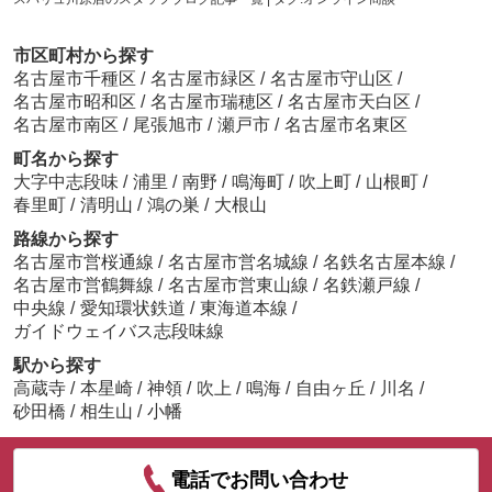
市区町村から探す
名古屋市千種区
/
名古屋市緑区
/
名古屋市守山区
/
名古屋市昭和区
/
名古屋市瑞穂区
/
名古屋市天白区
/
名古屋市南区
/
尾張旭市
/
瀬戸市
/
名古屋市名東区
町名から探す
大字中志段味
/
浦里
/
南野
/
鳴海町
/
吹上町
/
山根町
/
春里町
/
清明山
/
鴻の巣
/
大根山
路線から探す
名古屋市営桜通線
/
名古屋市営名城線
/
名鉄名古屋本線
/
名古屋市営鶴舞線
/
名古屋市営東山線
/
名鉄瀬戸線
/
中央線
/
愛知環状鉄道
/
東海道本線
/
ガイドウェイバス志段味線
駅から探す
高蔵寺
/
本星崎
/
神領
/
吹上
/
鳴海
/
自由ヶ丘
/
川名
/
砂田橋
/
相生山
/
小幡
電話でお問い合わせ