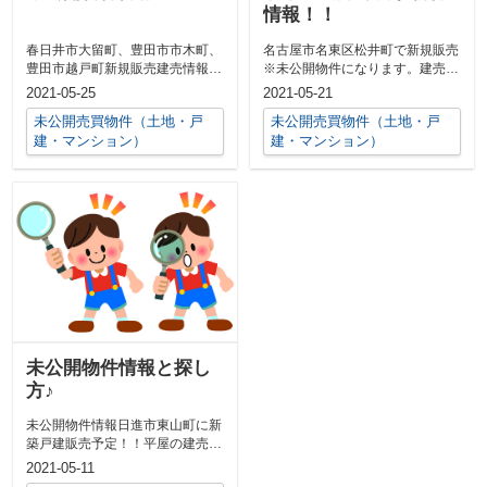
情報！！
春日井市大留町、豊田市市木町、
名古屋市名東区松井町で新規販売
豊田市越戸町新規販売建売情報
※未公開物件になります。建売分
♪※未公開物件になります。土地
譲住宅予定地ですが、6月中であ
2021-05-25
2021-05-21
売りも可能で...
れば自由設...
未公開売買物件（土地・戸
未公開売買物件（土地・戸
建・マンション）
建・マンション）
未公開物件情報と探し
方♪
未公開物件情報日進市東山町に新
築戸建販売予定！！平屋の建売に
興味のある方！！千種区香流橋に
2021-05-11
て販売予定...