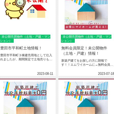
未公開売買物件（土地・戸建・マン
未公開売買物件（土地・戸建・マン
ション）
ション）
豊田市平和町土地情報！
無料会員限定！未公開物件
（土地・戸建）情報！
豊田市平和町３棟建売用地として仕入
れましたが、期間限定で土地売りも対
新築戸建てをお探しの方に朗報で
応いたします！『全棟南向き！ 平...
す！！エムワイホームに→無料会員登
録←下さった方限定で建売や土地売
り、...
2023-08-11
2023-07-1