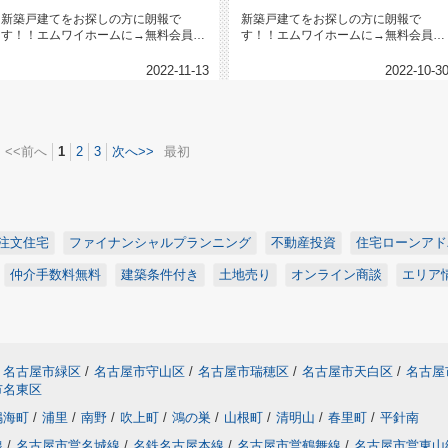
新築戸建てをお探しの方に朗報で
新築戸建てをお探しの方に朗報で
す！！エムワイホームに→無料会員登
す！！エムワイホームに→無料会員登
録←下さった方限定で建売や土地売
録←下さった方限定で建売や土地売
り、...
り、...
2022-11-13
2022-10-3
<<前へ
1
2
3
次へ>>
最初
注文住宅
ファイナンシャルプランニング
不動産投資
住宅ローンアド
仲介手数料無料
建築条件付き
土地売り
オンライン商談
エリア
名古屋市緑区
/
名古屋市守山区
/
名古屋市瑞穂区
/
名古屋市天白区
/
名古屋
市名東区
鳴海町
/
浦里
/
南野
/
吹上町
/
鴻の巣
/
山根町
/
清明山
/
春里町
/
平針南
線
/
名古屋市営名城線
/
名鉄名古屋本線
/
名古屋市営鶴舞線
/
名古屋市営東山