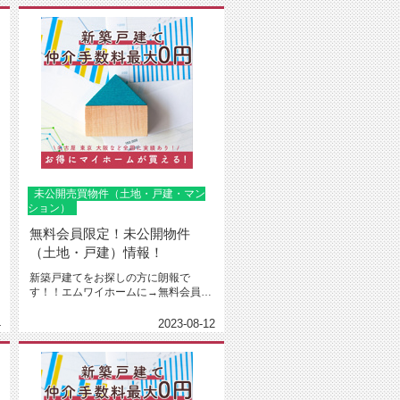
未公開売買物件（土地・戸建・マン
ション）
無料会員限定！未公開物件
（土地・戸建）情報！
新築戸建てをお探しの方に朗報で
す！！エムワイホームに→無料会員登
録←下さった方限定で建売や土地売
り、...
4
2023-08-12