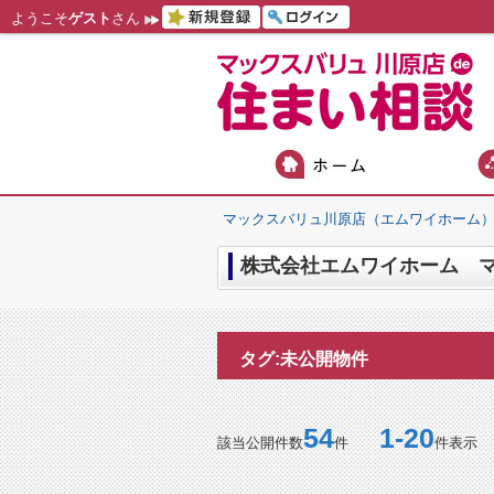
ようこそ
ゲスト
さん
マックスバリュ川原店（エムワイホーム
株式会社エムワイホーム マ
タグ:未公開物件
54
1-20
該当公開件数
件
件表示