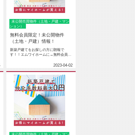
未公開売買物件（土地・戸建・マン
ション）
無料会員限定！未公開物件
（土地・戸建）情報！
新築戸建てをお探しの方に朗報で
す！！エムワイホームに→無料会員登
録←下さった方限定で建売や土地売
り、...
5
2023-04-02
未公開売買物件（土地・戸建・マン