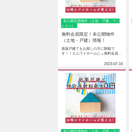
未公開売買物件（土地・戸建・マン
ション）
無料会員限定！未公開物件
（土地・戸建）情報！
新築戸建てをお探しの方に朗報で
す！！エムワイホームに→無料会員登
録←下さった方限定で建売や土地売
り、...
2023-07-16
未公開売買物件（土地・戸建・マン