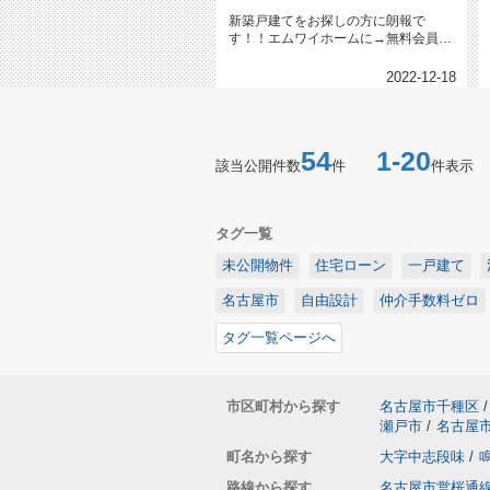
新築戸建てをお探しの方に朗報で
す！！エムワイホームに→無料会員登
録←下さった方限定で建売や土地売
り、...
2022-12-18
54
1-20
該当公開件数
件
件表示
タグ一覧
未公開物件
住宅ローン
一戸建て
名古屋市
自由設計
仲介手数料ゼロ
タグ一覧ページへ
市区町村から探す
名古屋市千種区
/
瀬戸市
/
名古屋
町名から探す
大字中志段味
/
路線から探す
名古屋市営桜通