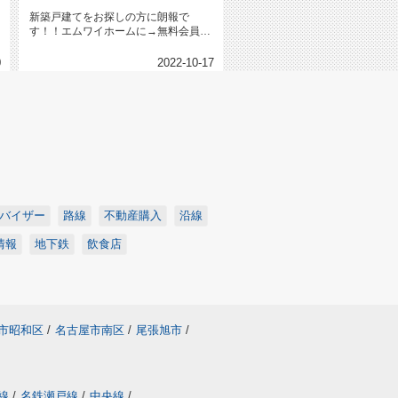
新築戸建てをお探しの方に朗報で
す！！エムワイホームに→無料会員登
録←下さった方限定で建売や土地売
り、...
0
2022-10-17
バイザー
路線
不動産購入
沿線
情報
地下鉄
飲食店
市昭和区
/
名古屋市南区
/
尾張旭市
/
線
/
名鉄瀬戸線
/
中央線
/