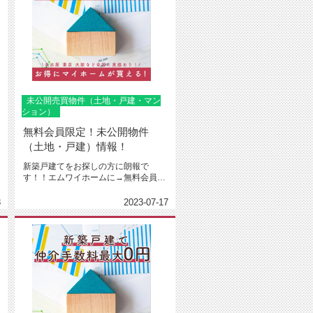
未公開売買物件（土地・戸建・マン
ション）
無料会員限定！未公開物件
（土地・戸建）情報！
新築戸建てをお探しの方に朗報で
す！！エムワイホームに→無料会員登
録←下さった方限定で建売や土地売
り、...
8
2023-07-17