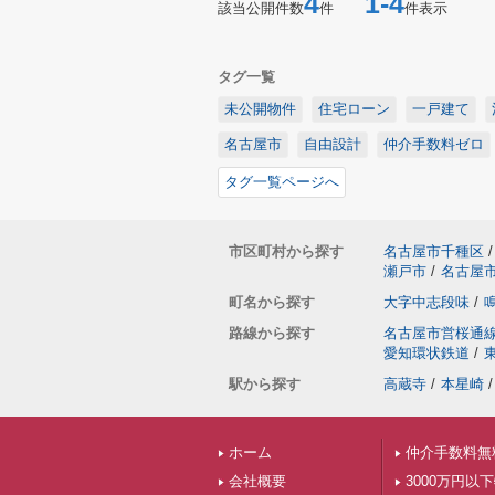
4
1-4
該当公開件数
件
件表示
タグ一覧
未公開物件
住宅ローン
一戸建て
名古屋市
自由設計
仲介手数料ゼロ
タグ一覧ページへ
市区町村から探す
名古屋市千種区
/
瀬戸市
/
名古屋
町名から探す
大字中志段味
/
路線から探す
名古屋市営桜通
愛知環状鉄道
/
駅から探す
高蔵寺
/
本星崎
/
ホーム
仲介手数料無
会社概要
3000万円以