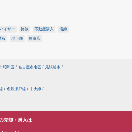
バイザー
路線
不動産購入
沿線
情報
地下鉄
飲食店
市昭和区
/
名古屋市南区
/
尾張旭市
/
線
/
名鉄瀬戸線
/
中央線
/
の売却・購入は