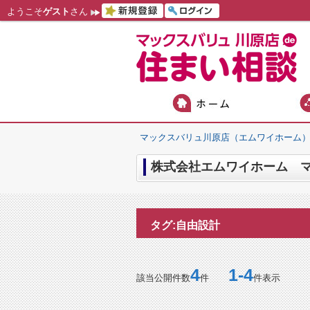
ようこそ
ゲスト
さん
マックスバリュ川原店（エムワイホーム
株式会社エムワイホーム マ
タグ:自由設計
4
1-4
該当公開件数
件
件表示