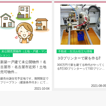
未公開売買物件（土地・戸建・マン
不動産・生活お役立ち情報
ション）
３Dプリンターで家を作る⁉
新築一戸建て未公開物件！名
300万円で家を建てる時代がやってく
古屋市・名古屋市近郊！土地
る⁉①3Dプリンターって?3Dプリンタ
売可物件...
ーとは3次元のデータをもと...
建売分譲住宅予定地です。期間限定で
フリープラン（建築条件付き）にて設
2021-08-0
計可能（予算は限られているが注文...
2021-10-04