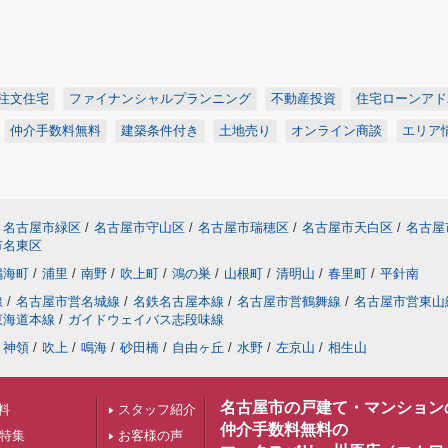
注文住宅
ファイナンシャルプランニング
不動産投資
住宅ローンアド
仲介手数料無料
建築条件付き
土地売り
オンライン商談
エリア
名古屋市緑区
/
名古屋市守山区
/
名古屋市瑞穂区
/
名古屋市天白区
/
名古屋
市名東区
鳴海町
/
浦里
/
南野
/
吹上町
/
鴻の巣
/
山根町
/
清明山
/
春里町
/
平針南
線
/
名古屋市営名城線
/
名鉄名古屋本線
/
名古屋市営鶴舞線
/
名古屋市営東山
東海道本線
/
ガイドウェイバス志段味線
神領
/
吹上
/
鳴海
/
砂田橋
/
自由ヶ丘
/
水野
/
左京山
/
相生山
名古屋市の戸建て・マンション
料
スタッフ紹介
仲介手数料無料の
下特集
お客様の声