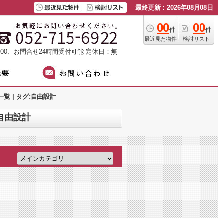
最終更新：2026年08月08日
00
00
件
件
最近見た物件
検討リスト
：00、お問合せ24時間受付可能
定休日：無
 | タグ:自由設計
自由設計