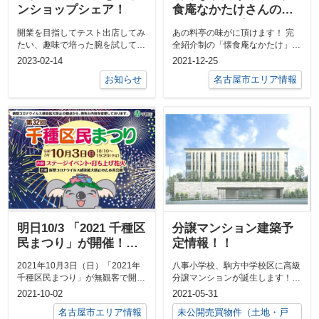
ンショップシェア！
食庵なかたけさんの味
がリーズナブルに頂け
開業を目指してテスト出店してみ
あの料亭の味がに頂けます！ 完
る2号店がオープン
たい、趣味で培った腕を試してみ
全紹介制の「懐食庵なかたけ」さ
たいという方、気軽にお店を間借
んが2021年8月に2号店をオープ
2023-02-14
2021-12-25
りして...
ンし...
お知らせ
名古屋市エリア情報
明日10/3 「2021 千種区
分譲マンション建築予
民まつり」が開催！！
定情報！！
花火大会も！！
2021年10月3日（日）「2021年
八事小学校、駒方中学校区に高級
千種区民まつり」が無観客で開催
分譲マンションが誕生します！！
されます！！ 2020...
全１５邸全ての住戸が１００㎡越
2021-10-02
2021-05-31
え！！最大...
名古屋市エリア情報
未公開売買物件（土地・戸