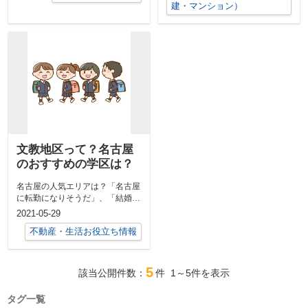
建・マンション）
文教地区って？名古屋
のおすすめの学区は？
名古屋の人気エリアは？「名古屋
に転勤になりそうだ」、「結婚し
て新居を名古屋で探そうと思って
2021-05-29
いる」、「...
不動産・生活お役立ち情報
5
該当公開件数：
件
1～5
件を表示
タグ一覧