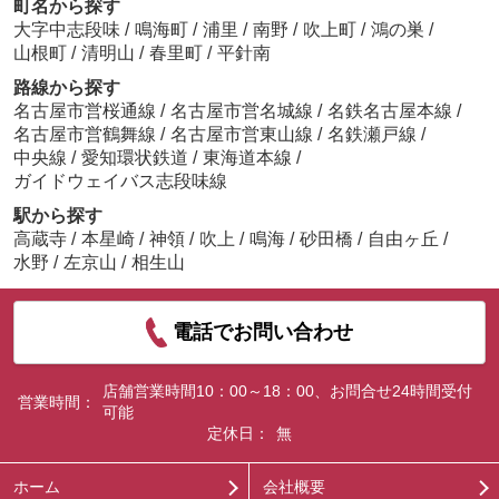
町名から探す
大字中志段味
/
鳴海町
/
浦里
/
南野
/
吹上町
/
鴻の巣
/
山根町
/
清明山
/
春里町
/
平針南
路線から探す
名古屋市営桜通線
/
名古屋市営名城線
/
名鉄名古屋本線
/
名古屋市営鶴舞線
/
名古屋市営東山線
/
名鉄瀬戸線
/
中央線
/
愛知環状鉄道
/
東海道本線
/
ガイドウェイバス志段味線
駅から探す
高蔵寺
/
本星崎
/
神領
/
吹上
/
鳴海
/
砂田橋
/
自由ヶ丘
/
水野
/
左京山
/
相生山
電話でお問い合わせ
店舗営業時間10：00～18：00、お問合せ24時間受付
営業時間：
可能
定休日：
無
ホーム
会社概要