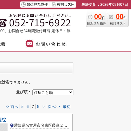
最終更新：2026年08月07日
00
00
件
件
最近見た物件
検討リスト
：00、お問合せ24時間受付可能
定休日：無
は対応できません。
並び順：
<<前へ
5
6
7
8
9
次へ>>
最初
医院
愛知県名古屋市名東区藤森２丁目