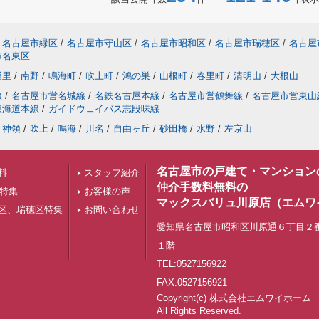
名古屋市緑区
/
名古屋市守山区
/
名古屋市昭和区
/
名古屋市瑞穂区
/
名古屋
市名東区
浦里
/
南野
/
鳴海町
/
吹上町
/
鴻の巣
/
山根町
/
春里町
/
清明山
/
大根山
線
/
名古屋市営名城線
/
名鉄名古屋本線
/
名古屋市営鶴舞線
/
名古屋市営東山
東海道本線
/
ガイドウェイバス志段味線
神領
/
吹上
/
鳴海
/
川名
/
自由ヶ丘
/
砂田橋
/
水野
/
左京山
名古屋市の戸建て・マンション
料
スタッフ紹介
仲介手数料無料の
下特集
お客様の声
マックスバリュ川原店（エムワ
区、瑞穂区特集
お問い合わせ
愛知県名古屋市昭和区川原通６丁目２
１階
TEL:0527156922
FAX:0527156921
Copyright(c) 株式会社エムワイホ
All Rights Reserved.