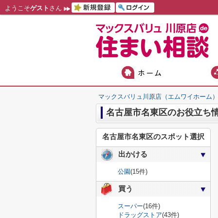
ようこそ
ゲスト
さん
マックスバリュ川原店（エムワイホーム
名古屋市名東区のお役立ち
名古屋市名東区のスポット選択
出かける
公園
(15件)
買う
スーパー
(16件)
ドラッグストア
(43件)