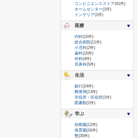
コンビニエンスストア
(41件)
ホームセンター
(1件)
インテリア
(1件)
医療
内科
(15件)
総合病院
(11件)
小児科
(2件)
歯科
(15件)
外科
(4件)
耳鼻科
(5件)
生活
銀行
(24件)
郵便局
(13件)
市役所・区役所
(1件)
図書館
(1件)
学ぶ
幼稚園
(12件)
保育園
(16件)
塾
(30件)