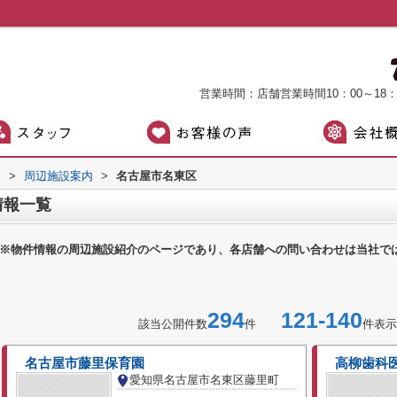
営業時間：店舗営業時間10：00～18
）
>
周辺施設案内
>
名古屋市名東区
情報一覧
※物件情報の周辺施設紹介のページであり、各店舗への問い合わせは当社で
294
121-140
該当公開件数
件
件表示
名古屋市藤里保育園
高柳歯科
愛知県名古屋市名東区藤里町