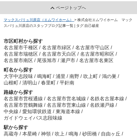
ページトップへ
マックスバリュ川原店（エムワイホーム）
>
株式会社エムワイホーム マック
スバリュ川原店のスタッフブログ記事一覧 | タグ:自己破産
市区町村から探す
名古屋市千種区
/
名古屋市緑区
/
名古屋市守山区
/
名古屋市瑞穂区
/
名古屋市天白区
/
名古屋市昭和区
/
名古屋市南区
/
尾張旭市
/
瀬戸市
/
名古屋市名東区
町名から探す
大字中志段味
/
鳴海町
/
浦里
/
南野
/
吹上町
/
鴻の巣
/
山根町
/
清明山
/
春里町
/
平針南
路線から探す
名古屋市営桜通線
/
名古屋市営名城線
/
名鉄名古屋本線
/
名古屋市営鶴舞線
/
名古屋市営東山線
/
名鉄瀬戸線
/
中央線
/
愛知環状鉄道
/
東海道本線
/
ガイドウェイバス志段味線
駅から探す
高蔵寺
/
本星崎
/
神領
/
吹上
/
鳴海
/
砂田橋
/
自由ヶ丘
/