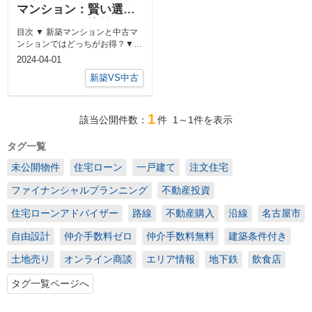
マンション：賢い選択
をするための比較！ど
目次 ▼ 新築マンションと中古マ
っちがお得？
ンションではどっちがお得？▼
新築マンションと中古マンション
2024-04-01
の値...
新築VS中古
1
該当公開件数：
件
1～1
件を表示
タグ一覧
未公開物件
住宅ローン
一戸建て
注文住宅
ファイナンシャルプランニング
不動産投資
住宅ローンアドバイザー
路線
不動産購入
沿線
名古屋市
自由設計
仲介手数料ゼロ
仲介手数料無料
建築条件付き
土地売り
オンライン商談
エリア情報
地下鉄
飲食店
タグ一覧ページへ