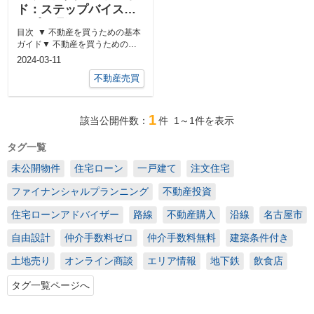
ド：ステップバイステ
ップで理解
目次 ▼ 不動産を買うための基本
ガイド▼ 不動産を買うための必
要書類▼ 不動産を売るた...
2024-03-11
不動産売買
1
該当公開件数：
件
1～1
件を表示
タグ一覧
未公開物件
住宅ローン
一戸建て
注文住宅
ファイナンシャルプランニング
不動産投資
住宅ローンアドバイザー
路線
不動産購入
沿線
名古屋市
自由設計
仲介手数料ゼロ
仲介手数料無料
建築条件付き
土地売り
オンライン商談
エリア情報
地下鉄
飲食店
タグ一覧ページへ