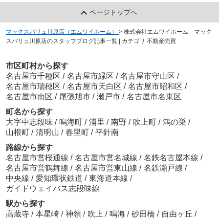
ページトップへ
マックスバリュ川原店（エムワイホーム）
>
株式会社エムワイホーム マック
スバリュ川原店のスタッフブログ記事一覧 | カテゴリ:不動産売買
市区町村から探す
名古屋市千種区
/
名古屋市緑区
/
名古屋市守山区
/
名古屋市瑞穂区
/
名古屋市天白区
/
名古屋市昭和区
/
名古屋市南区
/
尾張旭市
/
瀬戸市
/
名古屋市名東区
町名から探す
大字中志段味
/
鳴海町
/
浦里
/
南野
/
吹上町
/
鴻の巣
/
山根町
/
清明山
/
春里町
/
平針南
路線から探す
名古屋市営桜通線
/
名古屋市営名城線
/
名鉄名古屋本線
/
名古屋市営鶴舞線
/
名古屋市営東山線
/
名鉄瀬戸線
/
中央線
/
愛知環状鉄道
/
東海道本線
/
ガイドウェイバス志段味線
駅から探す
高蔵寺
/
本星崎
/
神領
/
吹上
/
鳴海
/
砂田橋
/
自由ヶ丘
/