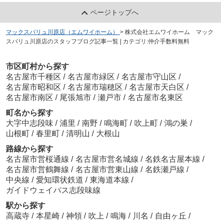
ページトップへ
マックスバリュ川原店（エムワイホーム）
>
株式会社エムワイホーム マック
スバリュ川原店のスタッフブログ記事一覧 | カテゴリ:仲介手数料無料
市区町村から探す
名古屋市千種区
/
名古屋市緑区
/
名古屋市守山区
/
名古屋市昭和区
/
名古屋市瑞穂区
/
名古屋市天白区
/
名古屋市南区
/
尾張旭市
/
瀬戸市
/
名古屋市名東区
町名から探す
大字中志段味
/
浦里
/
南野
/
鳴海町
/
吹上町
/
鴻の巣
/
山根町
/
春里町
/
清明山
/
大根山
路線から探す
名古屋市営桜通線
/
名古屋市営名城線
/
名鉄名古屋本線
/
名古屋市営鶴舞線
/
名古屋市営東山線
/
名鉄瀬戸線
/
中央線
/
愛知環状鉄道
/
東海道本線
/
ガイドウェイバス志段味線
駅から探す
高蔵寺
/
本星崎
/
神領
/
吹上
/
鳴海
/
川名
/
自由ヶ丘
/