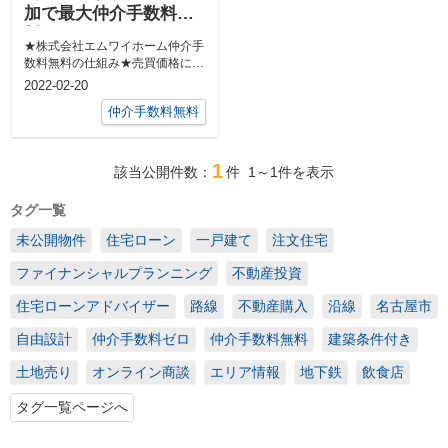
加で最大仲介手数料無
料！
★株式会社エムワイホーム仲介手
数料無料の仕組み★売買価格に応
じて仲介手数料が無料または
2022-02-20
1.65％＋3...
仲介手数料無料
1
該当公開件数：
件
1～1
件を表示
タグ一覧
未公開物件
住宅ローン
一戸建て
注文住宅
ファイナンシャルプランニング
不動産投資
住宅ローンアドバイザー
路線
不動産購入
沿線
名古屋市
自由設計
仲介手数料ゼロ
仲介手数料無料
建築条件付き
土地売り
オンライン商談
エリア情報
地下鉄
飲食店
タグ一覧ページへ