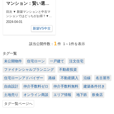
マンション：賢い選択
をするための比較！ど
目次 ▼ 新築マンションと中古マ
っちがお得？
ンションではどっちがお得？▼
新築マンションと中古マンション
2024-04-01
の値...
新築VS中古
1
該当公開件数：
件
1～1
件を表示
タグ一覧
未公開物件
住宅ローン
一戸建て
注文住宅
ファイナンシャルプランニング
不動産投資
住宅ローンアドバイザー
路線
不動産購入
沿線
名古屋市
自由設計
仲介手数料ゼロ
仲介手数料無料
建築条件付き
土地売り
オンライン商談
エリア情報
地下鉄
飲食店
タグ一覧ページへ