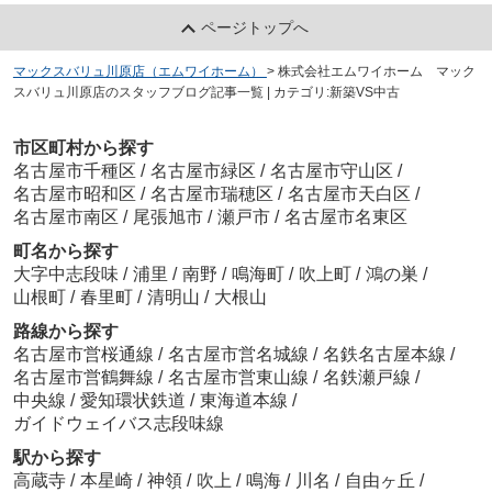
ページトップへ
マックスバリュ川原店（エムワイホーム）
>
株式会社エムワイホーム マック
スバリュ川原店のスタッフブログ記事一覧 | カテゴリ:新築VS中古
市区町村から探す
名古屋市千種区
/
名古屋市緑区
/
名古屋市守山区
/
名古屋市昭和区
/
名古屋市瑞穂区
/
名古屋市天白区
/
名古屋市南区
/
尾張旭市
/
瀬戸市
/
名古屋市名東区
町名から探す
大字中志段味
/
浦里
/
南野
/
鳴海町
/
吹上町
/
鴻の巣
/
山根町
/
春里町
/
清明山
/
大根山
路線から探す
名古屋市営桜通線
/
名古屋市営名城線
/
名鉄名古屋本線
/
名古屋市営鶴舞線
/
名古屋市営東山線
/
名鉄瀬戸線
/
中央線
/
愛知環状鉄道
/
東海道本線
/
ガイドウェイバス志段味線
駅から探す
高蔵寺
/
本星崎
/
神領
/
吹上
/
鳴海
/
川名
/
自由ヶ丘
/