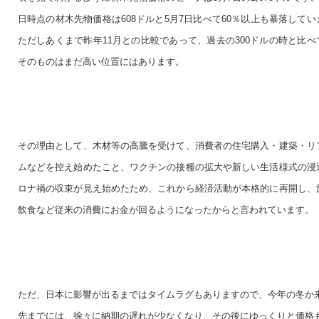
日時点の材木先物価格は608ドルと5月7日比べて60％以上も暴落してい
ただしあくまで昨年11月との比較であって、過去の300ドルの時と比べ
そのものはまだ高い位置にはあります。
その理由として、木材等の高騰を受けて、消費者の住宅購入・建築・リ
ムなどを控え始めたこと、ワクチンの接種の拡大や新しい生活様式の浸
ロナ禍の収束が見え始めたため、これから経済活動が本格的に再開し、
飲食など従来の消費にお金が回るようになったからと言われています。
ただ、日本に影響が出るまではタイムラグもありますので、今年の冬か
先までには、徐々に納期の遅れが少なくなり、その後にゆっくりと価格