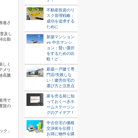
不動産投資のリ
スク管理戦略：
成功を追求する
推進さ
ために
が普及し
新築マンション
時出勤
vs 中古マンシ
ョン：賢い選択
をするための比
較！ど...
新しく
新築一戸建て専
アメリ
門店/失敗しな
格高騰
い！建売住宅の
選び方と注意点
家を売る前に知
港湾で
っておくべきホ
運賃の
ームステージン
グのアイデア！
中古住宅の価格
交渉術を伝授｜
ック」
お得に物件を購