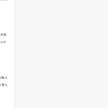
、木材
ドルか
る輸入
り落ち