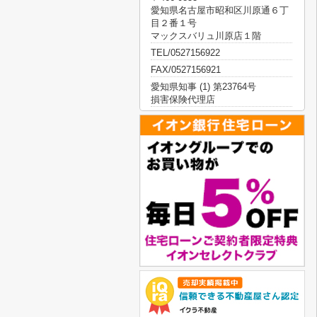
愛知県名古屋市昭和区川原通６丁
目２番１号
マックスバリュ川原店１階
TEL/0527156922
FAX/0527156921
愛知県知事 (1) 第23764号
損害保険代理店