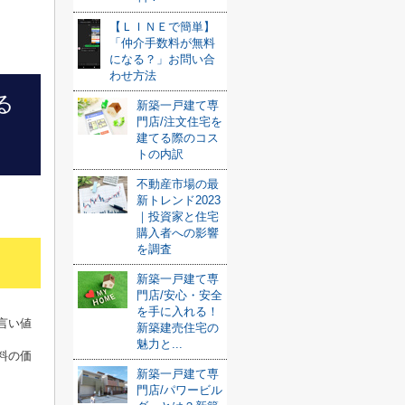
【ＬＩＮＥで簡単】
「仲介手数料が無料
になる？」お問い合
わせ方法
る
新築一戸建て専
門店/注文住宅を
建てる際のコス
トの内訳
不動産市場の最
新トレンド2023
｜投資家と住宅
購入者への影響
を調査
新築一戸建て専
門店/安心・安全
を手に入れる！
言い値
新築建売住宅の
魅力と...
料の価
新築一戸建て専
門店/パワービル