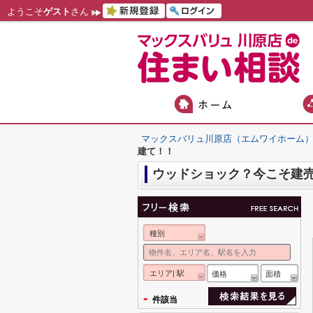
ようこそ
ゲスト
さん
マックスバリュ川原店（エムワイホーム
建て！！
ウッドショック？今こそ建
種別
エリア| 駅
価格
面積
-
件該当