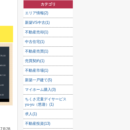
カテゴリ
エリア情報(2)
新築VS中古(1)
不動産売却(1)
中古住宅(1)
不動産売買(1)
売買契約(1)
不動産市場(1)
新築一戸建て(5)
マイホーム購入(3)
ちくさ児童デイサービス
yu-yu（悠遊）(1)
求人(1)
不動産投資(13)
7月28