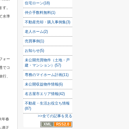
住宅ローン(18)
ます。
仲介手数料無料(1)
て水準
不動産売却・購入事例集(3)
老人ホーム(2)
売買事例(1)
お知らせ(5)
フォー
未公開売買物件（土地・戸
建・マンション）(57)
透でコ
専務のマイホーム計画(11)
旅行、
未公開収益物件情報(6)
名古屋市エリア情報(42)
不動産・生活お役立ち情報
(87)
>>全ての記事を見る
来年春
XML
RSS2.0
も適正