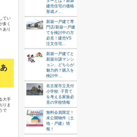
ダーとは？新築
建売住宅の価格
形成メ...
してい
新築一戸建て専
が多く
門店/新築一戸建
々あり
てを検討中の方
必見！建売VS
注文住宅...
新築一戸建てと
新築分譲マンシ
ョン、どちらが
あ
魅力的？購入を
検討中...
名古屋市立見付
小学校: 子育て
を考える家族必
る大手
見の学校情報
おりま
うで
無料会員限定！
未公開物件（土
地・戸建）情
報！