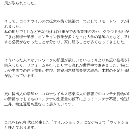
策が取られました。
そして、コロナウイルスの拡大を防ぐ施策の一つとしてリモートワークが
れました。
私の周りでもITなどPCがあれば仕事ができる業種の方や、クラウド会計
てきた税理士業界、オンライン授業が多くなった大学の講師の方など、常
する必要がなかったことが分かり、家に籠ることが多くなってきました。
そういった人々がテレワークの部屋が欲しいといって今よりも広い住宅を
購入したり、リフォームを行ったりする流れが世界中で進みました。特に
カや中国での住宅需要が伸び、
建築用木材需要増の結果、木材の不足と価
が起こっています。
更に輸出入の増加や、コロナウイルス感染拡大の影響でのコンテナ貨物の
の滞留やそもそものコンテナの生産量の低下によってコンテナ不足、輸送
上昇、輸送遅延も重なって
起きています。
これを1970年代に発生した「オイルショック」になぞらえて「
ウッドショ
と呼んでおります。