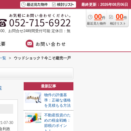
最終更新：2026年08月06日
00
00
件
件
最近見た物件
検討リスト
：00、お問合せ24時間受付可能
定休日：無
一覧
>
ウッドショック？今こそ建売一戸
最新記事
覧
物件の評価基
準：正確な価格
を見積もる方法
不動産投資のた
めの税金戦略：
21-07-30
節税のポイン
金利政
ト！