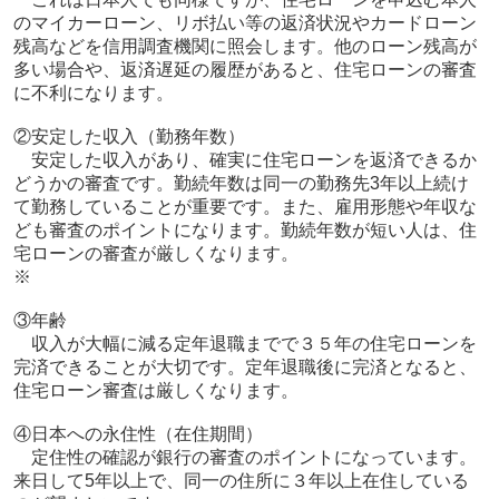
のマイカーローン、リボ払い等の返済状況やカードローン
残高などを信用調査機関に照会します。他のローン残高が
多い場合や、返済遅延の履歴があると、住宅ローンの審査
に不利になります。
②安定した収入（勤務年数）
安定した収入があり、確実に住宅ローンを返済できるか
どうかの審査です。勤続年数は同一の勤務先3年以上続け
て勤務していることが重要です。また、雇用形態や年収な
ども審査のポイントになります。勤続年数が短い人は、住
宅ローンの審査が厳しくなります。
※
③年齢
収入が大幅に減る定年退職までで３５年の住宅ローンを
完済できることが大切です。定年退職後に完済となると、
住宅ローン審査は厳しくなります。
④日本への永住性（在住期間）
定住性の確認が銀行の審査のポイントになっています。
来日して5年以上
で、同一の住所に３年以上在住している