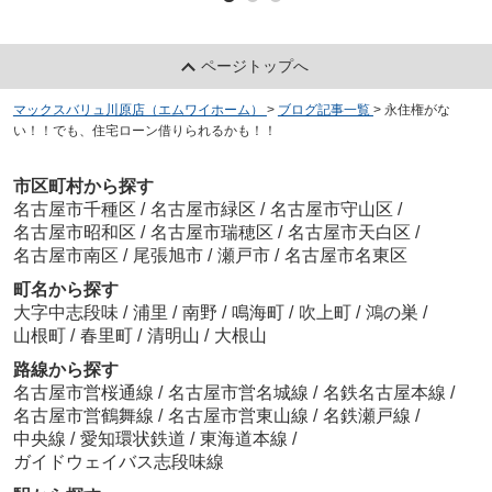
ページトップへ
マックスバリュ川原店（エムワイホーム）
>
ブログ記事一覧
>
永住権がな
い！！でも、住宅ローン借りられるかも！！
市区町村から探す
名古屋市千種区
/
名古屋市緑区
/
名古屋市守山区
/
名古屋市昭和区
/
名古屋市瑞穂区
/
名古屋市天白区
/
名古屋市南区
/
尾張旭市
/
瀬戸市
/
名古屋市名東区
町名から探す
大字中志段味
/
浦里
/
南野
/
鳴海町
/
吹上町
/
鴻の巣
/
山根町
/
春里町
/
清明山
/
大根山
路線から探す
名古屋市営桜通線
/
名古屋市営名城線
/
名鉄名古屋本線
/
名古屋市営鶴舞線
/
名古屋市営東山線
/
名鉄瀬戸線
/
中央線
/
愛知環状鉄道
/
東海道本線
/
ガイドウェイバス志段味線