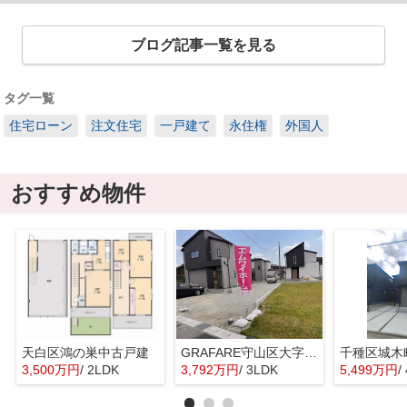
ブログ記事一覧を見る
タグ一覧
住宅ローン
注文住宅
一戸建て
永住権
外国人
おすすめ物件
天白区鴻の巣中古戸建
GRAFARE守山区大字上志段味6期4棟【仲介手数料無料 上志段味東小 志段味中】
千種区城木
3,500万円
/ 2LDK
3,792万円
/ 3LDK
5,499万円
/