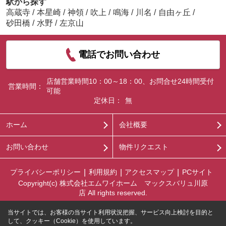
駅から探す
高蔵寺
/
本星崎
/
神領
/
吹上
/
鳴海
/
川名
/
自由ヶ丘
/
砂田橋
/
水野
/
左京山
電話でお問い合わせ
店舗営業時間10：00～18：00、お問合せ24時間受付
営業時間：
可能
定休日：
無
ホーム
会社概要
お問い合わせ
物件リクエスト
プライバシーポリシー
利用規約
アクセスマップ
PCサイト
Copyright(c) 株式会社エムワイホーム マックスバリュ川原
店 All rights reserved.
当サイトでは、お客様の当サイト利用状況把握、サービス向上検討を目的と
して、クッキー（Cookie）を使用しています。