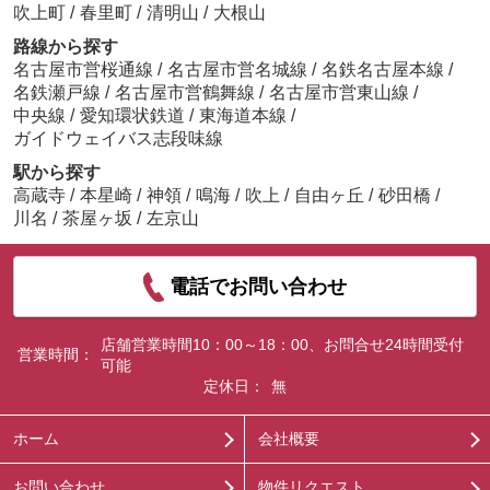
吹上町
/
春里町
/
清明山
/
大根山
路線から探す
名古屋市営桜通線
/
名古屋市営名城線
/
名鉄名古屋本線
/
名鉄瀬戸線
/
名古屋市営鶴舞線
/
名古屋市営東山線
/
中央線
/
愛知環状鉄道
/
東海道本線
/
ガイドウェイバス志段味線
駅から探す
高蔵寺
/
本星崎
/
神領
/
鳴海
/
吹上
/
自由ヶ丘
/
砂田橋
/
川名
/
茶屋ヶ坂
/
左京山
電話でお問い合わせ
店舗営業時間10：00～18：00、お問合せ24時間受付
営業時間：
可能
定休日：
無
ホーム
会社概要
お問い合わせ
物件リクエスト