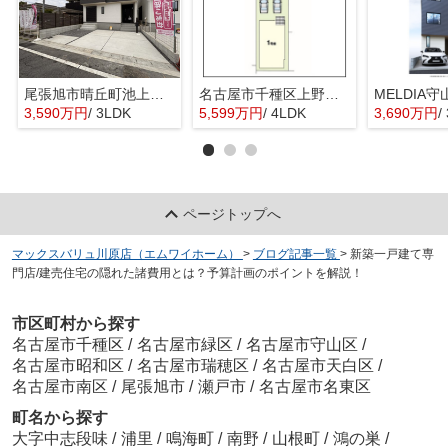
尾張旭市晴丘町池上全２棟【仲介手数料無料 本地原小 旭中】
名古屋市千種区上野３期新築戸建
3,590万円
/ 3LDK
5,599万円
/ 4LDK
3,690万円
/
ページトップへ
マックスバリュ川原店（エムワイホーム）
>
ブログ記事一覧
>
新築一戸建て専
門店/建売住宅の隠れた諸費用とは？予算計画のポイントを解説！
市区町村から探す
名古屋市千種区
/
名古屋市緑区
/
名古屋市守山区
/
名古屋市昭和区
/
名古屋市瑞穂区
/
名古屋市天白区
/
名古屋市南区
/
尾張旭市
/
瀬戸市
/
名古屋市名東区
町名から探す
大字中志段味
/
浦里
/
鳴海町
/
南野
/
山根町
/
鴻の巣
/