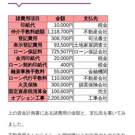
諸費用項目
金額
支払先
印紙代
10,000円
税金
仲介手数料総額
1,118,700円
不動産会社
登記費用
308,700円
司法書士
表示登記費用
93,500円
土地家屋調査士
ローン保証料
725,507円
ローン保証会社
金消印紙代
20,000円
税金
ローン契約印紙代
400円
税金
融資事務手数料
55,000円
金融機関
ローン代行手数料
110,000円
不動産会社
火災保険
300,000円
損害保険会社
固定資産税清算金
100,603円
売主
オプション工事
2,200,000円
工事会社
上の資金計画書にある諸費用の金額と、支払先を書いてみ
ました。