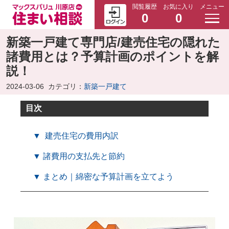
閲覧履歴
お気に入り
メニュー
0
0
新築一戸建て専門店/建売住宅の隠れた
諸費用とは？予算計画のポイントを解
説！
2024-03-06
カテゴリ：
新築一戸建て
目次
▼ 建売住宅の費用内訳
▼ 諸費用の支払先と節約
▼ まとめ｜綿密な予算計画を立てよう