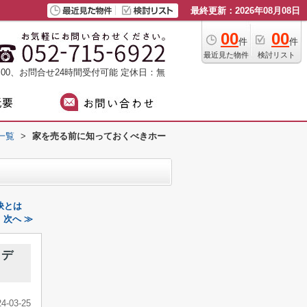
最終更新：2026年08月08日
00
00
件
件
最近見た物件
検討リスト
：00、お問合せ24時間受付可能
定休日：無
一覧
>
家を売る前に知っておくべきホー
訣とは
次へ ≫
イデ
24-03-25