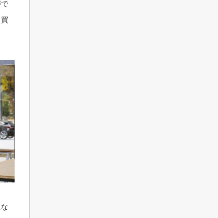
がで
、買
にな