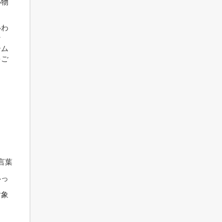
小物
いわ
な
ーム
をご
言葉
いっ
対象