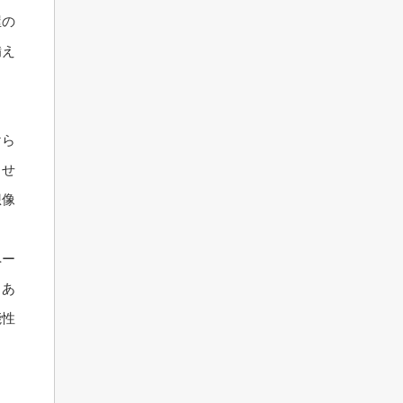
屋の
備え
ま
けら
させ
想像
ペー
もあ
能性