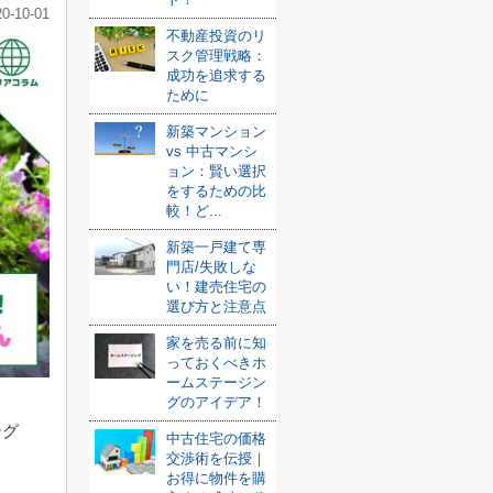
20-10-01
不動産投資のリ
スク管理戦略：
成功を追求する
ために
新築マンション
vs 中古マンシ
ョン：賢い選択
をするための比
較！ど...
新築一戸建て専
門店/失敗しな
い！建売住宅の
選び方と注意点
家を売る前に知
っておくべきホ
ームステージン
グのアイデア！
ング
中古住宅の価格
交渉術を伝授｜
お得に物件を購