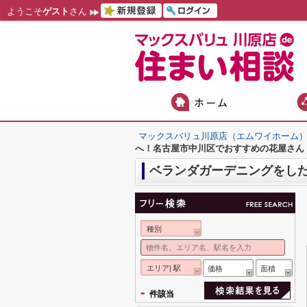
ようこそ
ゲスト
さん
マックスバリュ川原店（エムワイホーム
へ！名古屋市中川区でおすすめの花屋さん
ベランダガーデニングをし
種別
エリア| 駅
価格
面積
-
件該当