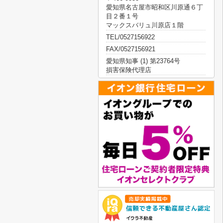
愛知県名古屋市昭和区川原通６丁
目２番１号
マックスバリュ川原店１階
TEL/0527156922
FAX/0527156921
愛知県知事 (1) 第23764号
損害保険代理店