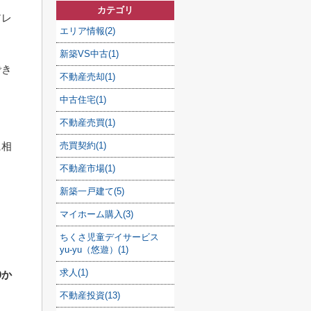
カテゴリ
アレ
エリア情報(2)
新築VS中古(1)
でき
不動産売却(1)
ま
中古住宅(1)
不動産売買(1)
売買契約(1)
に相
不動産市場(1)
新築一戸建て(5)
マイホーム購入(3)
ちくさ児童デイサービス
yu-yu（悠遊）(1)
求人(1)
0か
不動産投資(13)