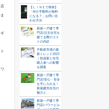
お店
【ＬＩＮＥで簡単】
「仲介手数料が無料
いま
になる？」お問い合
わせ方法
新築一戸建て専
門店/注文住宅を
ンギ
建てる際のコス
トの内訳
不動産市場の最
フト
新トレンド2023
｜投資家と住宅
購入者への影響
を調査
フワ
新築一戸建て専
門店/安心・安全
を手に入れる！
新築建売住宅の
魅力と...
新築一戸建て専
門店/パワービル