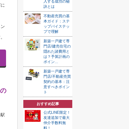
入する成功の秘
グに
訣とは
不動産売買の基
本ガイド：ステ
ニン
ップバイステッ
プで理解
す。
新築一戸建て専
門店/建売住宅の
隠れた諸費用と
は？予算計画の
ポイン...
新築一戸建て専
門店/不動産売買
契約の基本：注
意すべきポイン
その
ト
おすすめ記事
公式LINE限定！
橋駅
友達追加で最大
仲介手数料無
料！