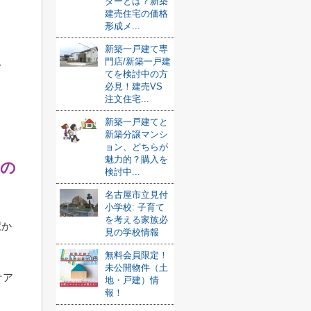
ダーとは？新築
建売住宅の価格
形成メ...
新築一戸建て専
門店/新築一戸建
分
てを検討中の方
必見！建売VS
注文住宅...
新築一戸建てと
新築分譲マンシ
ョン、どちらが
魅力的？購入を
その
検討中...
名古屋市立見付
小学校: 子育て
を考える家族必
駅か
見の学校情報
無料会員限定！
未公開物件（土
ケア
地・戸建）情
報！