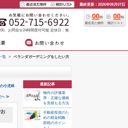
最終更新：2026年08月07日
00
00
件
件
最近見た物件
検討リスト
：00、お問合せ24時間受付可能
定休日：無
一覧
>
ベランダガーデニングをしたい方
最新記事
の小児科
物件の評価基
へ ≫
準：正確な価格
を見積もる方法
でお
不動産投資のた
めの税金戦略：
節税のポイン
ト！