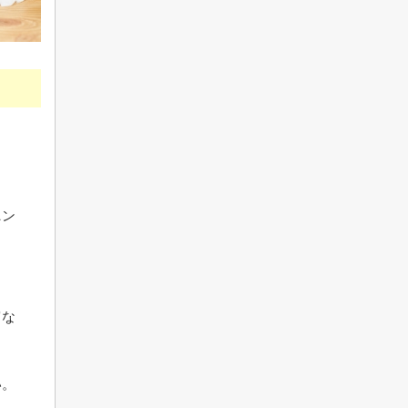
ニン
し
富な
い。