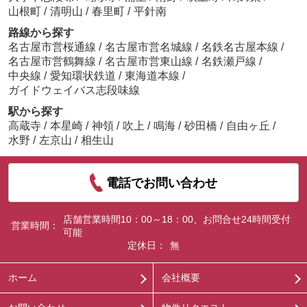
山根町
/
清明山
/
春里町
/
平針南
路線から探す
名古屋市営桜通線
/
名古屋市営名城線
/
名鉄名古屋本線
/
名古屋市営鶴舞線
/
名古屋市営東山線
/
名鉄瀬戸線
/
中央線
/
愛知環状鉄道
/
東海道本線
/
ガイドウェイバス志段味線
駅から探す
高蔵寺
/
本星崎
/
神領
/
吹上
/
鳴海
/
砂田橋
/
自由ヶ丘
/
水野
/
左京山
/
相生山
電話でお問い合わせ
店舗営業時間10：00～18：00、お問合せ24時間受付
営業時間：
可能
定休日：
無
ホーム
会社概要