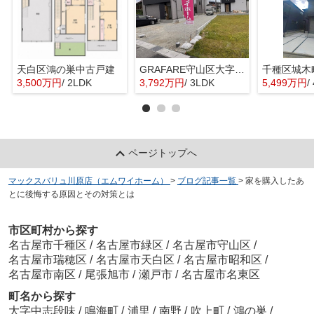
天白区鴻の巣中古戸建
GRAFARE守山区大字上志段味6期4棟【仲介手数料無料 上志段味東小 志段味中】
千種区城木
3,500万円
/ 2LDK
3,792万円
/ 3LDK
5,499万円
/
ページトップへ
マックスバリュ川原店（エムワイホーム）
>
ブログ記事一覧
>
家を購入したあ
とに後悔する原因とその対策とは
市区町村から探す
名古屋市千種区
/
名古屋市緑区
/
名古屋市守山区
/
名古屋市瑞穂区
/
名古屋市天白区
/
名古屋市昭和区
/
名古屋市南区
/
尾張旭市
/
瀬戸市
/
名古屋市名東区
町名から探す
大字中志段味
/
鳴海町
/
浦里
/
南野
/
吹上町
/
鴻の巣
/