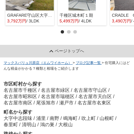
GRAFARE守山区大字上志段味6期4棟【仲介手数料無料 上志段味東小 志段味中】
千種区城木町１期
3,792万円
/ 3LDK
5,499万円
/ 4LDK
3,490万円
/
ページトップへ
マックスバリュ川原店（エムワイホーム）
>
ブログ記事一覧
>
住宅購入にはど
んな税金がかかる？種類と相場をご紹介します
市区町村から探す
名古屋市千種区
/
名古屋市緑区
/
名古屋市守山区
/
名古屋市昭和区
/
名古屋市瑞穂区
/
名古屋市天白区
/
名古屋市南区
/
尾張旭市
/
瀬戸市
/
名古屋市名東区
町名から探す
大字中志段味
/
浦里
/
南野
/
鳴海町
/
吹上町
/
山根町
/
春里町
/
清明山
/
鴻の巣
/
大根山
路線から探す