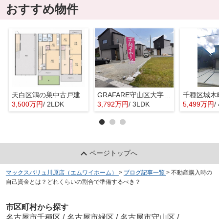
おすすめ物件
天白区鴻の巣中古戸建
GRAFARE守山区大字上志段味6期4棟【仲介手数料無料 上志段味東小 志段味中】
千種区城木
3,500万円
/ 2LDK
3,792万円
/ 3LDK
5,499万円
/
ページトップへ
マックスバリュ川原店（エムワイホーム）
>
ブログ記事一覧
>
不動産購入時の
自己資金とは？どれくらいの割合で準備するべき？
市区町村から探す
名古屋市千種区
/
名古屋市緑区
/
名古屋市守山区
/