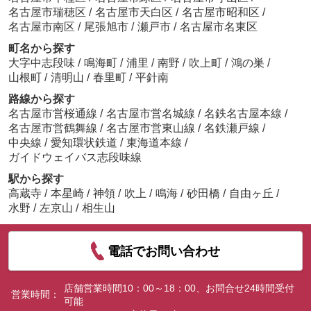
名古屋市瑞穂区
/
名古屋市天白区
/
名古屋市昭和区
/
名古屋市南区
/
尾張旭市
/
瀬戸市
/
名古屋市名東区
町名から探す
大字中志段味
/
鳴海町
/
浦里
/
南野
/
吹上町
/
鴻の巣
/
山根町
/
清明山
/
春里町
/
平針南
路線から探す
名古屋市営桜通線
/
名古屋市営名城線
/
名鉄名古屋本線
/
名古屋市営鶴舞線
/
名古屋市営東山線
/
名鉄瀬戸線
/
中央線
/
愛知環状鉄道
/
東海道本線
/
ガイドウェイバス志段味線
駅から探す
高蔵寺
/
本星崎
/
神領
/
吹上
/
鳴海
/
砂田橋
/
自由ヶ丘
/
水野
/
左京山
/
相生山
電話でお問い合わせ
店舗営業時間10：00～18：00、お問合せ24時間受付
営業時間：
可能