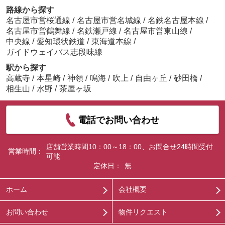
路線から探す
名古屋市営桜通線
/
名古屋市営名城線
/
名鉄名古屋本線
/
名古屋市営鶴舞線
/
名鉄瀬戸線
/
名古屋市営東山線
/
中央線
/
愛知環状鉄道
/
東海道本線
/
ガイドウェイバス志段味線
駅から探す
高蔵寺
/
本星崎
/
神領
/
鳴海
/
吹上
/
自由ヶ丘
/
砂田橋
/
相生山
/
水野
/
茶屋ヶ坂
電話でお問い合わせ
店舗営業時間10：00～18：00、お問合せ24時間受付
営業時間：
可能
定休日：
無
ホーム
会社概要
お問い合わせ
物件リクエスト