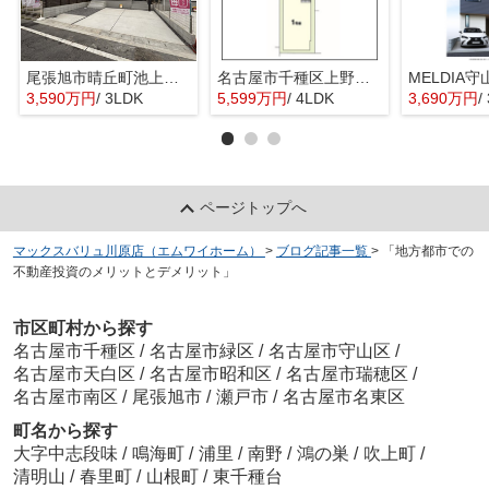
尾張旭市晴丘町池上全２棟【仲介手数料無料 本地原小 旭中】
名古屋市千種区上野３期新築戸建
3,590万円
/ 3LDK
5,599万円
/ 4LDK
3,690万円
/
ページトップへ
マックスバリュ川原店（エムワイホーム）
>
ブログ記事一覧
>
「地方都市での
不動産投資のメリットとデメリット」
市区町村から探す
名古屋市千種区
/
名古屋市緑区
/
名古屋市守山区
/
名古屋市天白区
/
名古屋市昭和区
/
名古屋市瑞穂区
/
名古屋市南区
/
尾張旭市
/
瀬戸市
/
名古屋市名東区
町名から探す
大字中志段味
/
鳴海町
/
浦里
/
南野
/
鴻の巣
/
吹上町
/
清明山
/
春里町
/
山根町
/
東千種台