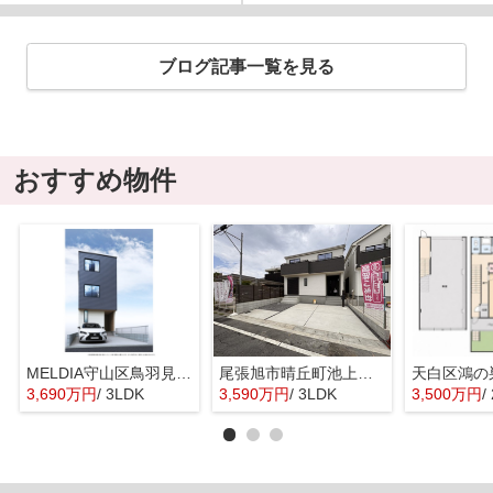
ブログ記事一覧を見る
おすすめ物件
MELDIA守山区鳥羽見全１棟【仲介手数料無料 鳥羽見小】
尾張旭市晴丘町池上全２棟【仲介手数料無料 本地原小 旭中】
天白区鴻の
3,690万円
/ 3LDK
3,590万円
/ 3LDK
3,500万円
/