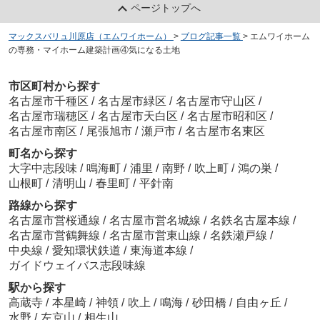
ページトップへ
マックスバリュ川原店（エムワイホーム）
>
ブログ記事一覧
>
エムワイホーム
の専務・マイホーム建築計画④気になる土地
市区町村から探す
名古屋市千種区
/
名古屋市緑区
/
名古屋市守山区
/
名古屋市瑞穂区
/
名古屋市天白区
/
名古屋市昭和区
/
名古屋市南区
/
尾張旭市
/
瀬戸市
/
名古屋市名東区
町名から探す
大字中志段味
/
鳴海町
/
浦里
/
南野
/
吹上町
/
鴻の巣
/
山根町
/
清明山
/
春里町
/
平針南
路線から探す
名古屋市営桜通線
/
名古屋市営名城線
/
名鉄名古屋本線
/
名古屋市営鶴舞線
/
名古屋市営東山線
/
名鉄瀬戸線
/
中央線
/
愛知環状鉄道
/
東海道本線
/
ガイドウェイバス志段味線
駅から探す
高蔵寺
/
本星崎
/
神領
/
吹上
/
鳴海
/
砂田橋
/
自由ヶ丘
/
水野
/
左京山
/
相生山