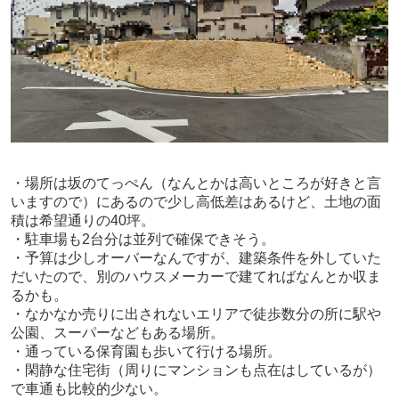
・場所は坂のてっぺん
（なんとかは高いところが好きと言
いますので）
にあるので少し高低差はあるけど、土地の面
積は希望通りの40坪。
・駐車場も2台分は並列で確保できそう。
・
予算は少しオーバーなんですが、建築条件を外していた
だいたので、別のハウスメーカーで建てればなんとか収ま
るかも。
・
なかなか売りに出されないエリアで徒歩数分の所に駅や
公園、スーパーなどもある場所。
・通っている保育園も歩いて行ける場所。
・閑静な住宅街（周りにマンションも点在はしているが）
で車通も比較的少ない。