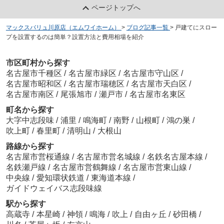
ページトップへ
マックスバリュ川原店（エムワイホーム）
>
ブログ記事一覧
>
戸建てにスロー
プを設置するのは簡単？設置方法と費用相場を紹介
市区町村から探す
名古屋市千種区
/
名古屋市緑区
/
名古屋市守山区
/
名古屋市昭和区
/
名古屋市瑞穂区
/
名古屋市天白区
/
名古屋市南区
/
尾張旭市
/
瀬戸市
/
名古屋市名東区
町名から探す
大字中志段味
/
浦里
/
鳴海町
/
南野
/
山根町
/
鴻の巣
/
吹上町
/
春里町
/
清明山
/
大根山
路線から探す
名古屋市営桜通線
/
名古屋市営名城線
/
名鉄名古屋本線
/
名鉄瀬戸線
/
名古屋市営鶴舞線
/
名古屋市営東山線
/
中央線
/
愛知環状鉄道
/
東海道本線
/
ガイドウェイバス志段味線
駅から探す
高蔵寺
/
本星崎
/
神領
/
鳴海
/
吹上
/
自由ヶ丘
/
砂田橋
/