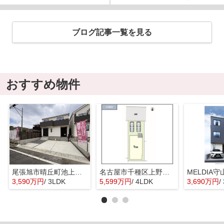
ブログ記事一覧を見る
おすすめ物件
尾張旭市晴丘町池上全２棟【仲介手数料無料 本地原小 旭中】
名古屋市千種区上野３期新築戸建
3,590万円
/ 3LDK
5,599万円
/ 4LDK
3,690万円
/