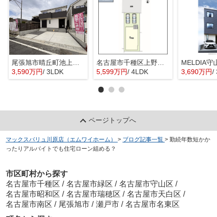
尾張旭市晴丘町池上全２棟【仲介手数料無料 本地原小 旭中】
名古屋市千種区上野３期新築戸建
3,590万円
/ 3LDK
5,599万円
/ 4LDK
3,690万円
/
ページトップへ
マックスバリュ川原店（エムワイホーム）
>
ブログ記事一覧
>
勤続年数短かか
ったりアルバイトでも住宅ローン組める？
市区町村から探す
名古屋市千種区
/
名古屋市緑区
/
名古屋市守山区
/
名古屋市昭和区
/
名古屋市瑞穂区
/
名古屋市天白区
/
名古屋市南区
/
尾張旭市
/
瀬戸市
/
名古屋市名東区