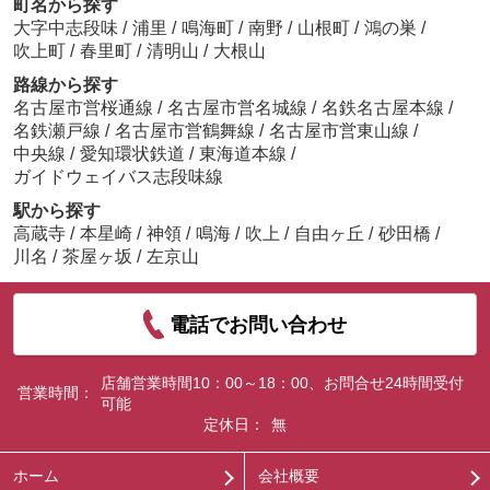
町名から探す
大字中志段味
/
浦里
/
鳴海町
/
南野
/
山根町
/
鴻の巣
/
吹上町
/
春里町
/
清明山
/
大根山
路線から探す
名古屋市営桜通線
/
名古屋市営名城線
/
名鉄名古屋本線
/
名鉄瀬戸線
/
名古屋市営鶴舞線
/
名古屋市営東山線
/
中央線
/
愛知環状鉄道
/
東海道本線
/
ガイドウェイバス志段味線
駅から探す
高蔵寺
/
本星崎
/
神領
/
鳴海
/
吹上
/
自由ヶ丘
/
砂田橋
/
川名
/
茶屋ヶ坂
/
左京山
電話でお問い合わせ
店舗営業時間10：00～18：00、お問合せ24時間受付
営業時間：
可能
定休日：
無
ホーム
会社概要