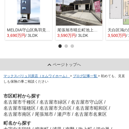
MELDIA守山区鳥羽見全１棟【仲介手数料無料 鳥羽見小】
尾張旭市晴丘町池上全２棟【仲介手数料無料 本地原小 旭中】
天白区鴻の
3,690万円
/ 3LDK
3,590万円
/ 3LDK
3,500万円
/
ページトップへ
マックスバリュ川原店（エムワイホーム）
>
ブログ記事一覧
>
初めても、見直
しも保険の事ご相談ください
市区町村から探す
名古屋市千種区
/
名古屋市緑区
/
名古屋市守山区
/
名古屋市瑞穂区
/
名古屋市天白区
/
名古屋市昭和区
/
名古屋市南区
/
尾張旭市
/
瀬戸市
/
名古屋市名東区
町名から探す