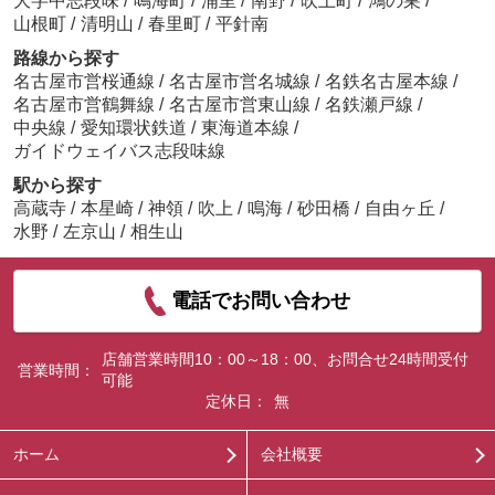
大字中志段味
/
鳴海町
/
浦里
/
南野
/
吹上町
/
鴻の巣
/
山根町
/
清明山
/
春里町
/
平針南
路線から探す
名古屋市営桜通線
/
名古屋市営名城線
/
名鉄名古屋本線
/
名古屋市営鶴舞線
/
名古屋市営東山線
/
名鉄瀬戸線
/
中央線
/
愛知環状鉄道
/
東海道本線
/
ガイドウェイバス志段味線
駅から探す
高蔵寺
/
本星崎
/
神領
/
吹上
/
鳴海
/
砂田橋
/
自由ヶ丘
/
水野
/
左京山
/
相生山
電話でお問い合わせ
店舗営業時間10：00～18：00、お問合せ24時間受付
営業時間：
可能
定休日：
無
ホーム
会社概要