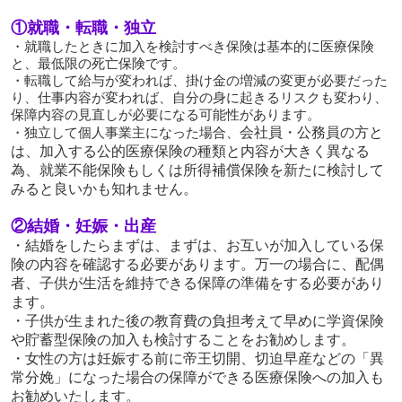
①就職・転職・独立
・就職したときに加入を検討すべき保険は基本的に医療保険
と、最低限の死亡保険です。
・転職して給与が変われば、掛け金の増減の変更が必要だった
り、仕事内容が変われば、自分の身に起きるリスクも変わり、
保障内容の見直しが必要になる可能性があります。
・独立して個人事業主になった場合、
会社員・公務員の方と
は、加入する公的医療保険の種類と内容が大きく異なる
為、
就業不能保険もしくは所得補償保険を新たに検討して
みると良いかも知れません。
②結婚・妊娠・出産
・結婚をしたら
まずは、
まずは、お互いが加入している保
険の内容を確認する必要があります。
万一の場合に、配偶
者、子供が生活を維持できる保障の準備をする必要があり
ます。
・子供が生まれた後の教育費の負担考えて早めに学資保険
や貯蓄型保険の加入も検討することをお勧めします。
・女性の方は妊娠する前に
帝王切開、切迫早産などの「異
常分娩」になった場合の保障ができる医療保険への加入も
お勧めいたします。