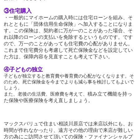
③住宅購入
・
一般的にマイホームの購入時には住宅ローンを組み、そ
れとともに「団体信用生命保険」へ加入することになりま
す。
この保険は、契約者に万が一のことがあった場合、そ
れ以降のローンの支払いを免除するというものです。です
ので、
万一のことがあっても住宅費の心配がありません。
これまで住宅費分も考慮して死亡保険金などを設定してい
た方は、保障内容を見直すことも考えて下さい。
④子どもの独立
子どもが独立すると教育費や養育費の心配がなくなります。そ
のため、死亡保険金を今までよりも減ら事を検討してもよいで
しょう。
積み立て機能を持っ
また、老後の生活費、医療費を考えて、
た保険や医療保険を考え直しましょう。
マックスバリュで住まい相談川原店では来店以外にも、お
時間が作れなかったり、遠方その他の理由で来店が難しい
方の為にご訪問させて頂いての保険・ファイナンシャルプ