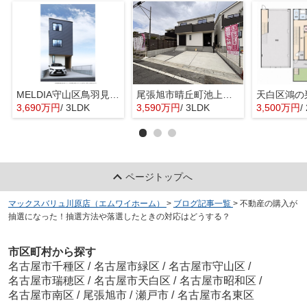
MELDIA守山区鳥羽見全１棟【仲介手数料無料 鳥羽見小】
尾張旭市晴丘町池上全２棟【仲介手数料無料 本地原小 旭中】
天白区鴻の
3,690万円
/ 3LDK
3,590万円
/ 3LDK
3,500万円
/
ページトップへ
マックスバリュ川原店（エムワイホーム）
>
ブログ記事一覧
>
不動産の購入が
抽選になった！抽選方法や落選したときの対応はどうする？
市区町村から探す
名古屋市千種区
/
名古屋市緑区
/
名古屋市守山区
/
名古屋市瑞穂区
/
名古屋市天白区
/
名古屋市昭和区
/
名古屋市南区
/
尾張旭市
/
瀬戸市
/
名古屋市名東区