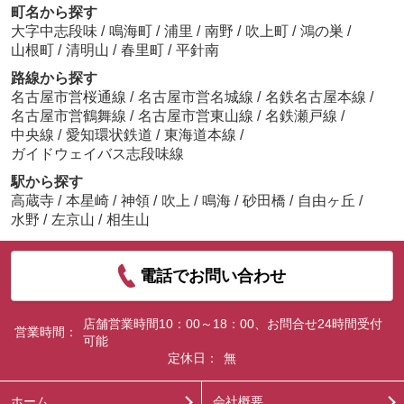
町名から探す
大字中志段味
/
鳴海町
/
浦里
/
南野
/
吹上町
/
鴻の巣
/
山根町
/
清明山
/
春里町
/
平針南
路線から探す
名古屋市営桜通線
/
名古屋市営名城線
/
名鉄名古屋本線
/
名古屋市営鶴舞線
/
名古屋市営東山線
/
名鉄瀬戸線
/
中央線
/
愛知環状鉄道
/
東海道本線
/
ガイドウェイバス志段味線
駅から探す
高蔵寺
/
本星崎
/
神領
/
吹上
/
鳴海
/
砂田橋
/
自由ヶ丘
/
水野
/
左京山
/
相生山
電話でお問い合わせ
店舗営業時間10：00～18：00、お問合せ24時間受付
営業時間：
可能
定休日：
無
ホーム
会社概要