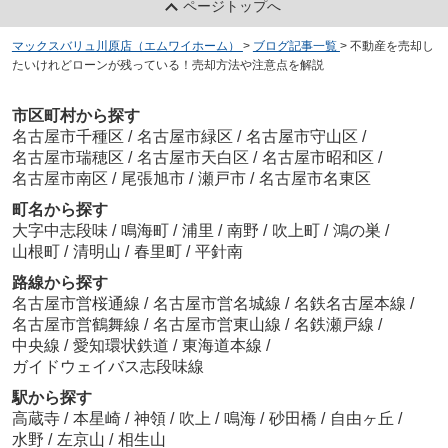
ページトップへ
マックスバリュ川原店（エムワイホーム）
>
ブログ記事一覧
>
不動産を売却し
たいけれどローンが残っている！売却方法や注意点を解説
市区町村から探す
名古屋市千種区
/
名古屋市緑区
/
名古屋市守山区
/
名古屋市瑞穂区
/
名古屋市天白区
/
名古屋市昭和区
/
名古屋市南区
/
尾張旭市
/
瀬戸市
/
名古屋市名東区
町名から探す
大字中志段味
/
鳴海町
/
浦里
/
南野
/
吹上町
/
鴻の巣
/
山根町
/
清明山
/
春里町
/
平針南
路線から探す
名古屋市営桜通線
/
名古屋市営名城線
/
名鉄名古屋本線
/
名古屋市営鶴舞線
/
名古屋市営東山線
/
名鉄瀬戸線
/
中央線
/
愛知環状鉄道
/
東海道本線
/
ガイドウェイバス志段味線
駅から探す
高蔵寺
/
本星崎
/
神領
/
吹上
/
鳴海
/
砂田橋
/
自由ヶ丘
/
水野
/
左京山
/
相生山