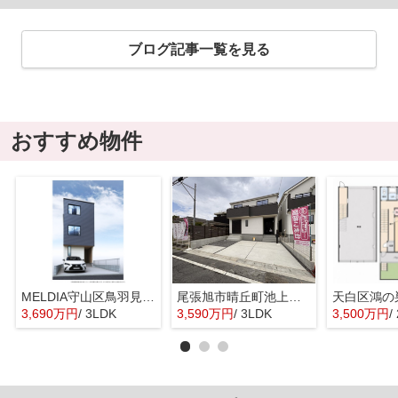
ブログ記事一覧を見る
おすすめ物件
MELDIA守山区鳥羽見全１棟【仲介手数料無料 鳥羽見小】
尾張旭市晴丘町池上全２棟【仲介手数料無料 本地原小 旭中】
天白区鴻の
3,690万円
/ 3LDK
3,590万円
/ 3LDK
3,500万円
/