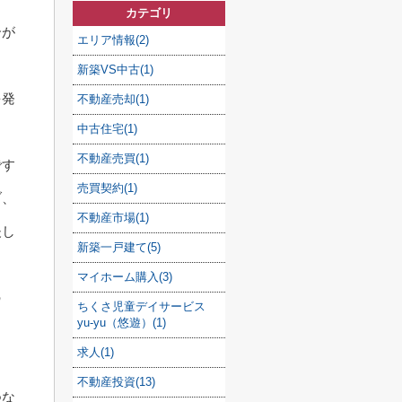
カテゴリ
合が
エリア情報(2)
新築VS中古(1)
を発
不動産売却(1)
中古住宅(1)
不動産売買(1)
です
売買契約(1)
ブ、
不動産市場(1)
夫し
新築一戸建て(5)
マイホーム購入(3)
の
ちくさ児童デイサービス
yu-yu（悠遊）(1)
求人(1)
不動産投資(13)
つな