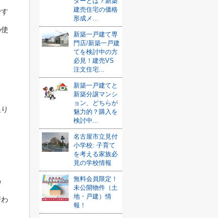
ダーとは？新築
建売住宅の価格
です
形成メ...
の使
新築一戸建て専
門店/新築一戸建
てを検討中の方
必見！建売VS
注文住宅...
新築一戸建てと
新築分譲マンシ
ョン、どちらが
限り
魅力的？購入を
検討中...
名古屋市立見付
小学校: 子育て
を考える家族必
見の学校情報
無料会員限定！
の
未公開物件（土
地・戸建）情
替わ
報！