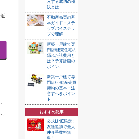
入する成功の秘
訣とは
倍近
不動産売買の基
本ガイド：ステ
ップバイステッ
プで理解
新築一戸建て専
門店/建売住宅の
隠れた諸費用と
は？予算計画の
ポイン...
新築一戸建て専
門店/不動産売買
契約の基本：注
意すべきポイン
ト
え、
おすすめ記事
るこ
公式LINE限定！
友達追加で最大
仲介手数料無
料！