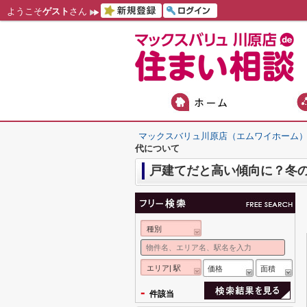
ようこそ
ゲスト
さん
マックスバリュ川原店（エムワイホーム
代について
戸建てだと高い傾向に？冬
種別
エリア| 駅
価格
面積
-
件該当