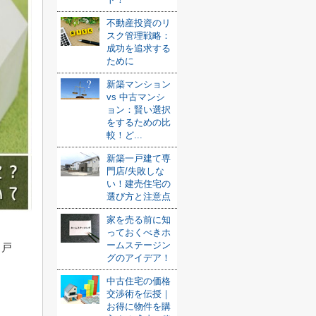
不動産投資のリ
スク管理戦略：
成功を追求する
ために
新築マンション
vs 中古マンシ
ョン：賢い選択
をするための比
較！ど...
新築一戸建て専
門店/失敗しな
い！建売住宅の
選び方と注意点
家を売る前に知
っておくべきホ
ームステージン
、戸
グのアイデア！
中古住宅の価格
交渉術を伝授｜
。
お得に物件を購