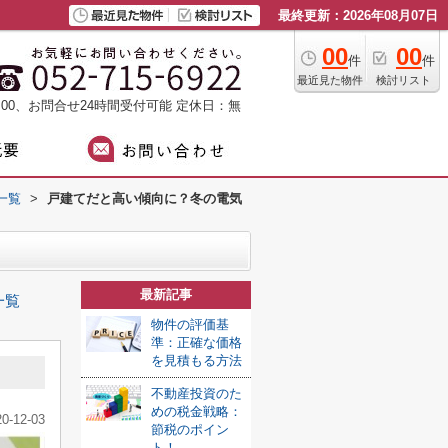
最終更新：2026年08月07日
00
00
件
件
最近見た物件
検討リスト
：00、お問合せ24時間受付可能
定休日：無
一覧
>
戸建てだと高い傾向に？冬の電気
最新記事
一覧
物件の評価基
準：正確な価格
を見積もる方法
不動産投資のた
めの税金戦略：
20-12-03
節税のポイン
ト！