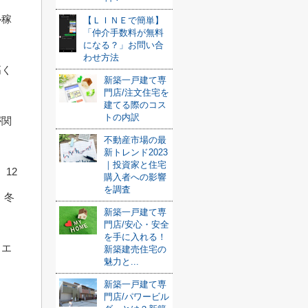
ル稼
【ＬＩＮＥで簡単】
「仲介手数料が無料
になる？」お問い合
わせ方法
高く
新築一戸建て専
門店/注文住宅を
建てる際のコス
トの内訳
が関
不動産市場の最
新トレンド2023
｜投資家と住宅
12
購入者への影響
を調査
、冬
新築一戸建て専
門店/安心・安全
を手に入れる！
、エ
新築建売住宅の
魅力と...
新築一戸建て専
門店/パワービル