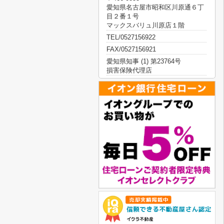
愛知県名古屋市昭和区川原通６丁
目２番１号
マックスバリュ川原店１階
TEL/0527156922
FAX/0527156921
愛知県知事 (1) 第23764号
損害保険代理店