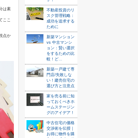
分は素
不動産投資のリ
スク管理戦略：
てここ
成功を追求する
ために
視点か
新築マンション
vs 中古マンシ
ョン：賢い選択
をするための比
較！ど...
新築一戸建て専
門店/失敗しな
い！建売住宅の
選び方と注意点
家を売る前に知
っておくべきホ
ームステージン
グのアイデア！
中古住宅の価格
交渉術を伝授｜
お得に物件を購