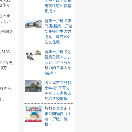
ダーとは？新築
は下が
建売住宅の価格
形成メ...
心の全
新築一戸建て専
してい
門店/新築一戸建
てを検討中の方
動金利で
必見！建売VS
注文住宅...
新築一戸建てと
5136
新築分譲マンシ
ョン、どちらが
42万円
魅力的？購入を
.0万
検討中...
名古屋市立見付
小学校: 子育て
されさら
を考える家族必
見の学校情報
す。
無料会員限定！
未公開物件（土
地・戸建）情
報！