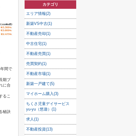
カテゴリ
エリア情報(2)
新築VS中古(1)
不動産売却(1)
中古住宅(1)
不動産売買(1)
売買契約(1)
5年間で
不動産市場(1)
長期プ
新築一戸建て(5)
れに合
マイホーム購入(3)
するこ
ちくさ児童デイサービス
yu-yu（悠遊）(1)
る秘訣
求人(1)
不動産投資(13)