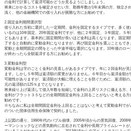
の金利で計算して返済可能かどうか見るようにしましょう。
将来にかかるコストを確定させたい方、勤務年数が1年未満の方、独立さ
浅く、他の金融機関での借り入れが困難な方にお勧めです。
2.固定金利期間選択型
借り入れた当初に選択した一定期間、金利を固定するタイプです。多く使
いるのは10年固定、20年固定金利ですが、他に２年固定、３年固定、５年
どもあります。基本的に固定期間が長いほど金利は高くなります。固定期
了すると自動的に変動金利になりますが、再び固定金利を選ぶこともでき
変動と全期間固定の間をとった中途半端な選択になります。10年後のロー
が終わったら全額返済する方にお勧めします。
3.変動金利型
変動金利は字のごとく金利の見直しがあるタイプです。年に２回金利が見
ます。しかし５年間は返済額の変更がありません。６年目から返済金額が
可能性がありますが、返済額が大幅に増えることを防ぐために、返済額の
元の返済額の125％までとなります。
将来繰り上げ返済して借入年数を短縮して金利の上昇リスクに備える方、
金利がフラット３５などの全期間固定金利を上回ることがないと考える方
勧めです。
※ちなみに私は全期間固定金利を上回ることはないと考えて変動金利でが
のついた団体信用生命保険で契約しました。
上記図の通り、1990年代のバブル崩壊、2005年頃からの景気回復、2008
ーマンショックなどの景気動向に左右されて金利や長期プライムレートが
ていることがわかります。しかし、2013年頃からのアベノミクスによって