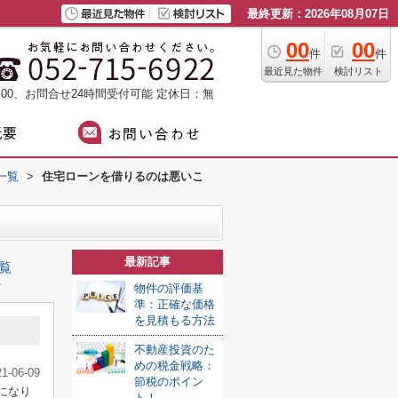
最終更新：2026年08月07日
00
00
件
件
最近見た物件
検討リスト
：00、お問合せ24時間受付可能
定休日：無
一覧
>
住宅ローンを借りるのは悪いこ
最新記事
覧
≫
物件の評価基
準：正確な価格
を見積もる方法
不動産投資のた
めの税金戦略：
21-06-09
節税のポイン
になり
ト！