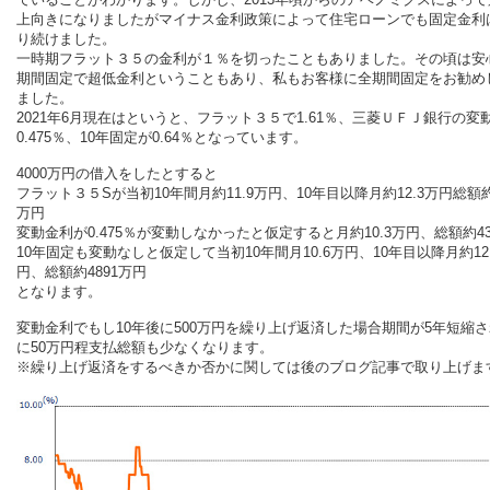
上向きになりましたがマイナス金利政策によって住宅ローンでも固定金利
り続けました。
一時期フラット３５の金利が１％を切ったこともありました。その頃は安
期間固定で超低金利ということもあり、私もお客様に全期間固定をお勧め
ました。
2021年6月現在はというと、フラット３５で1.61％、三菱ＵＦＪ銀行の変
0.475％、10年固定が0.64％となっています。
4000万円の借入をしたとすると
フラット３５Sが当初10年間月約11.9万円、10年目以降月約12.3万円総額約
万円
変動金利が0.475％が変動しなかったと仮定すると月約10.3万円、総額約43
10年固定も変動なしと仮定して当初10年間月10.6万円、10年目以降月約12
円、総額約4891万円
となります。
変動金利でもし10年後に500万円を繰り上げ返済した場合期間が5年短縮
に50万円程支払総額も少なくなります。
※繰り上げ返済をするべきか否かに関しては後のブログ記事で取り上げま