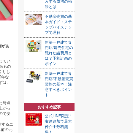
入する成功の秘
訣とは
不動産売買の基
本ガイド：ステ
ップバイステッ
プで理解
新築一戸建て専
利があ
門店/建売住宅の
隠れた諸費用と
は？予算計画の
ってい
ポイン...
9％もの
くりし
新築一戸建て専
0年な
門店/不動産売買
ずは、
契約の基本：注
意すべきポイン
ト
た時点
おすすめ記事
上がっ
ので安
公式LINE限定！
友達追加で最大
定するエ
仲介手数料無
る前の元
料！