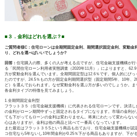
■３．金利はどれを選ぶ？■
ご質問者様C：住宅ローンは全期間固定金利、期間選択固定金利、変動金
り、どれを選べばいいでしょうか?
回答：
住宅購入の際、多くの人が考える点ですが、住宅金融支援機構が行
る「民間住宅ローン利用者実態調査（2020年11月）」によりますと、62.
方が変動金利を選んでいます。全期間固定型は12.6％です。個人的にびっ
たのですが、24.5％もの方が固定金利期間選択型（固定期間5年、10年、2
ど）を選んでおられます。なぜ変動金利を選ぶ方が多いのでしょうか。ま
各金利タイプの特徴を見てみましょう。
1.全期間固定金利型
フラット３５（住宅金融支援機構）に代表される住宅ローンです。決済し
の金利がローン期間中ずっと固定されるタイプになります。市場の金利が
ても下がってもローンの金利は変わりません。将来にわたって変わらない
心はありますが、金利は他の商品と比べて一番高くなっています。
また最近はフラット３５Sという商品も出ており、住宅金融支援機構が認
コ住宅なら5年ないし10年間金利が0.25％下がる商品もありますが、下が