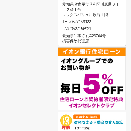
愛知県名古屋市昭和区川原通６丁
目２番１号
マックスバリュ川原店１階
TEL/0527156922
FAX/0527156921
愛知県知事 (1) 第23764号
損害保険代理店